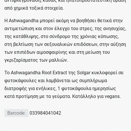
αντιφλεγμονώδη, καθώς και ηπατοπροστατευτική δράση
από χημικά τοξικά στοιχεία.
Η Ashwagandha μπορεί ακόμη να βοηθήσει θετικά στην
αντιμετώπιση και στον έλεγχο του στρες, της ανησυχίας,
της κατάθλιψης, στο σύνδρομο της χρόνιας κόπωσης,
στη βελτίωση των σεξουαλικών επιδόσεων, στην αύξηση
των επιπέδων αιμοσφαιρίνης και στη μείωση του
γκριζαρίσματος των μαλλιών.
Το Ashwagandha Root Extract της Solgar κυκλοφορεί σε
φυτοκάψουλες και λαμβάνεται ως συμπλήρωμα
διατροφής για ενήλικες, 1 φυτοκάψουλα ημερησίως
κατά προτίμηση με τα γεύματα. Κατάλληλο για vegans.
Barcode:
033984041042