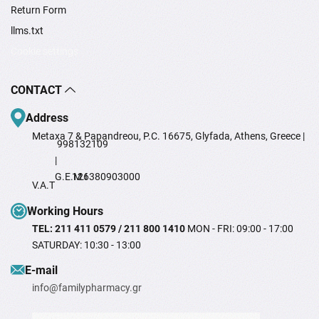
Return Form
llms.txt
Cookie settings
CONTACT
Address
Metaxa 7 & Papandreou, P.C. 16675, Glyfada, Athens, Greece |
998132109
|
G.E.M.I
126380903000
V.A.T
Working Hours
TEL: 211 411 0579 / 211 800 1410
MON - FRI: 09:00 - 17:00
SATURDAY: 10:30 - 13:00
Ε-mail
info@familypharmacy.gr