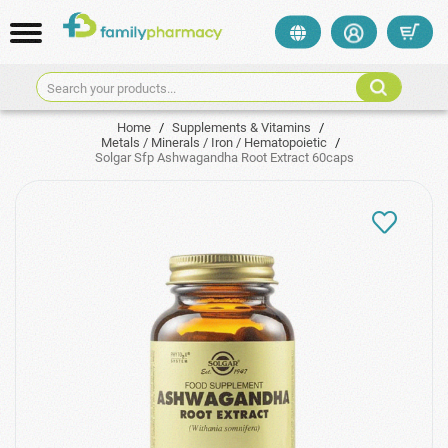
Search your products...
Home
/
Supplements & Vitamins
/
Metals / Minerals / Iron / Hematopoietic
/
Solgar Sfp Ashwagandha Root Extract 60caps