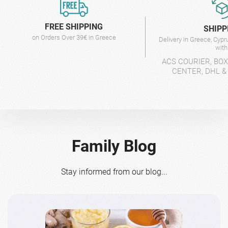
FREE SHIPPING
SHIPP
on Orders Over 39€ in Greece
Delivery in Greece, Cyp
wit
ACS COURIER, BO
CENTER, DHL &
Family Blog
Stay informed from our blog...