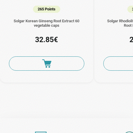
265 Points
Solgar Korean Ginseng Root Extract 60
Solgar Rhodiol
vegetable caps
Root 
32.85€