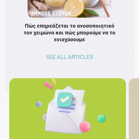
Πώς επηρεάζεται το ανοσοποιητικό
Το 
τον χειμώνα και πώς μπορούμε να το
πρω
ενισχύσουμε
SEE ALL ARTICLES