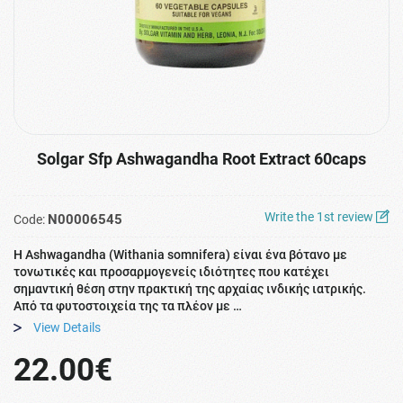
Solgar Sfp Ashwagandha Root Extract 60caps
Write the 1st review
N00006545
Code:
Η Ashwagandha (Withania somnifera) είναι ένα βότανο με
τονωτικές και προσαρμογενείς ιδιότητες που κατέχει
σημαντική θέση στην πρακτική της αρχαίας ινδικής ιατρικής.
Από τα φυτοστοιχεία της τα πλέον με …
View Details
22.00€