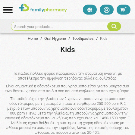
Search your products...
Home
/
Oral Hygiene
/
Toothpastes
/
Kids
Kids
Τα παιδιά πολλές φορές παραμελούν την στοματική υγιεινή, με
αποτέλεσμα την εμφάνιση τερηδόνας αλλά και ουλίτιδας.
Είναι σημαντικό η οδοντόκρεμα που χρησιμοποιείται για το βούρτσισμα
των δοντιών, τόσο από παιδιά όσο και από ενήλικες, να περιέχει φθόριο.
Τα παιδιά μέχρι την ηλικία των 2 χρονών πρέπει να χρησιμοποιούν
οδοντόκρεμες με τη μειωμένη ποσότητα φθορίου 250-500 ppm F, 2
μέχρι 6 ετών μπορούν να χρησιμοποιούν οδοντόκρεμα με τουλάχιστον
1000 ppm F, ενώ μετά την ηλικία αυτή μπορούν να χρησιμοποιούν την
κανονική οδοντόκρεμα που συνήθως περιέχει έως και 1450-1500 ppm F.
Μελέτες έχουν δείξει ότι η συστηματική χρήση οδοντόκρεμας με
φθόριο μπορεί να μειώσει την τερηδόνα, λόγω της τοπικής δράσης του
φθορίου, σε ποσοστό άνω του 20-40%.