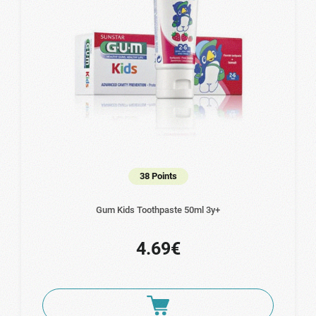
38 Points
Gum Kids Toothpaste 50ml 3y+
4.69€