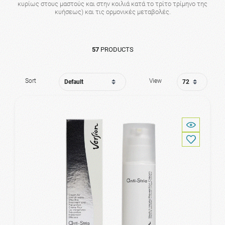
κυρίως στους μαστούς και στην κοιλιά κατά το τρίτο τρίμηνο της
κυήσεως) και τις ορμονικές μεταβολές.
57
PRODUCTS
Sort
View