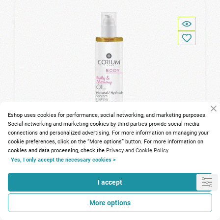
Eshop uses cookies for performance, social networking, and marketing purposes.
Social networking and marketing cookies by third parties provide social media
connections and personalized advertising. For more information on managing your
cookie preferences, click on the “More options” button. For more information on
cookies and data processing, check the
Privacy and Cookie Policy.
Yes, I only accept the necessary cookies >
I accept
96 Points
More options
Corium Line Baby & Mommy Oil 100ml