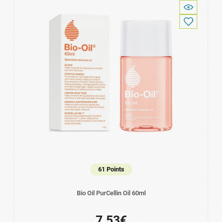
61 Points
Bio Oil PurCellin Oil 60ml
7.53€