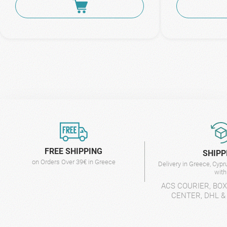
FREE SHIPPING
SHIPP
on Orders Over 39€ in Greece
Delivery in Greece, Cyp
wit
ACS COURIER, BO
CENTER, DHL &