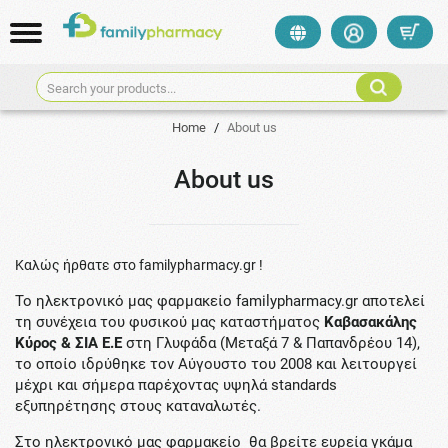
Search your products...
Home
/
About us
About us
Καλώς ήρθατε στο familypharmacy.gr !
Το ηλεκτρονικό μας φαρμακείο familypharmacy.gr αποτελεί
τη συνέχεια του φυσικού μας καταστήματος
Καβασακάλης
Κύρος & ΣΙΑ Ε.Ε
στη Γλυφάδα (Μεταξά 7 & Παπανδρέου 14),
το οποίο ιδρύθηκε τον Αύγουστο του 2008 και λειτουργεί
μέχρι και σήμερα παρέχοντας υψηλά standards
εξυπηρέτησης στους καταναλωτές.
Στο ηλεκτρονικό μας φαρμακείο θα βρείτε ευρεία γκάμα