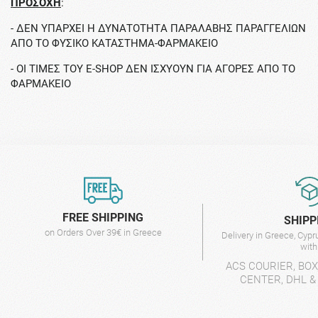
ΠΡΟΣΟΧΗ
:
- ΔΕΝ ΥΠΑΡΧΕΙ Η ΔΥΝΑΤΟΤΗTΑ ΠΑΡΑΛΑΒΗΣ ΠΑΡΑΓΓΕΛΙΩΝ
ΑΠΟ ΤΟ ΦΥΣΙΚΟ ΚΑΤΑΣΤΗΜΑ-ΦΑΡΜΑΚΕΙΟ
- ΟΙ ΤΙΜΕΣ ΤΟΥ E-SHOP ΔΕΝ ΙΣΧΥΟΥΝ ΓΙΑ ΑΓΟΡΕΣ ΑΠΟ ΤΟ
ΦΑΡΜΑΚΕΙΟ
FREE SHIPPING
SHIPP
on Orders Over 39€ in Greece
Delivery in Greece, Cyp
wit
ACS COURIER, BO
CENTER, DHL &