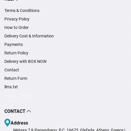
Terms & Conditions
Privacy Policy
How to Order
Delivery Cost & Information
Payments
Return Policy
Delivery with BOX NOW
Contact
Return Form
llms.txt
Cookie settings
CONTACT
Address
Metaxa 7 & Papandreou, P.C. 16675, Glyfada, Athens, Greece |