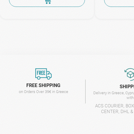
FREE SHIPPING
SHIPP
on Orders Over 39€ in Greece
Delivery in Greece, Cyp
wit
ACS COURIER, BO
CENTER, DHL &