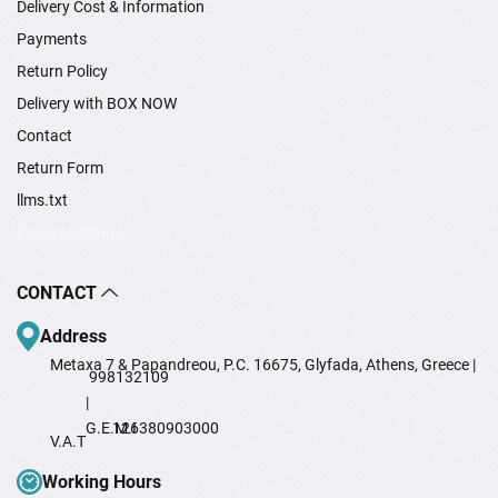
Delivery Cost & Information
Payments
Return Policy
Delivery with BOX NOW
Contact
Return Form
llms.txt
Cookie settings
CONTACT
Address
Metaxa 7 & Papandreou, P.C. 16675, Glyfada, Athens, Greece |
998132109
|
G.E.M.I
126380903000
V.A.T
Working Hours