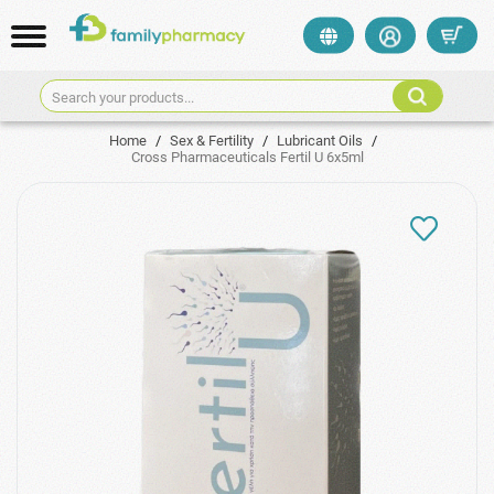
Search your products...
Home
/
Sex & Fertility
/
Lubricant Oils
/
Cross Pharmaceuticals Fertil U 6x5ml