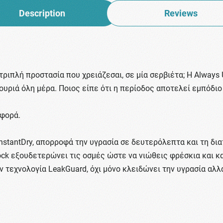
Description
Reviews
τριπλή προστασία που χρειάζεσαι, σε μία σερβιέτα; Η Always 
ιγουριά όλη μέρα. Ποιος είπε ότι η περίοδος αποτελεί εμπόδι
αφορά.
nstantDry, απορροφά την υγρασία σε δευτερόλεπτα και τη δια
ock εξουδετερώνει τις οσμές ώστε να νιώθεις φρέσκια και κ
ν τεχνολογία LeakGuard, όχι μόνο κλειδώνει την υγρασία αλλ