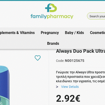
Search your
plements & Vitamins
Pregnancy
Baby / Kids
Cosmeti
Pharmacy
/
Health Material
/
pads
/
Always Duo Pack Ultra Day Size 1 No
Brands
Always Duo Pack Ultr
N00125675
Code:
Γνώρισε την Always Ultra προστα
τριπλή προστασία που χρειάζεσαι
κλειδώνει την υγρασία, τις οσμέ
View Details
2.92€