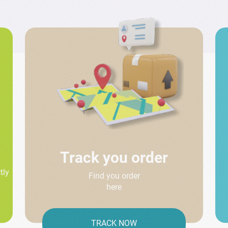
Track you order
tly
Find you order
here
TRACK NOW