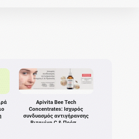
ιρά
Apivita Bee Tech
ιο
Concentrates: Ισχυρός
η
συνδυασμός αντιγήρανσης
Bιταμίνη C & Πρόπ …