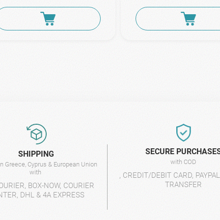
SECURE PURCHASE
SHIPPING
with COD
 in Greece, Cyprus & European Union
with
, CREDIT/DEBIT CARD, PAYPA
TRANSFER
OURIER, BOX-NOW, COURIER
NTER, DHL & 4A EXPRESS