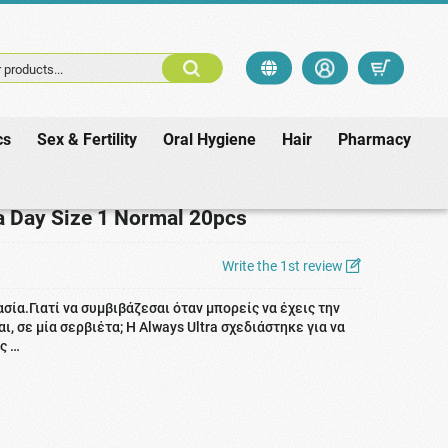
 products...
cs
Sex & Fertility
Oral Hygiene
Hair
Pharmacy
rmal 20pcs
a Day Size 1 Normal 20pcs
Write the 1st review
σία.Γιατί να συμβιβάζεσαι όταν μπορείς να έχεις την
, σε μία σερβιέτα; Η Always Ultra σχεδιάστηκε για να
ς …