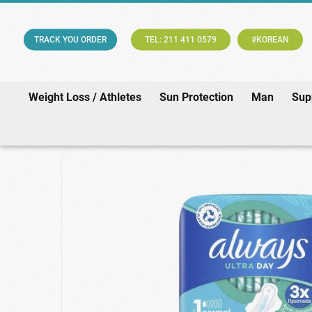
TRACK YOU ORDER
TEL: 211 411 0579
#KOREAN
Weight Loss / Athletes
Sun Protection
Man
Sup
Home
/