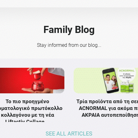
Family Blog
Stay informed from our blog...
Το πιο προηγμένο
Τρία προϊόντα από τη σε
ρματολογικό πρωτόκολλο
ACNORMAL για ακόμα π
κολλαγόνου με τη νέα
ΑΚΡΑΙΑ αυτοπεποίθησ
Liftactiv Collage …
SEE ALL ARTICLES