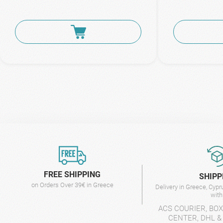
FREE SHIPPING
SHIPP
on Orders Over 39€ in Greece
Delivery in Greece, Cyp
wit
ACS COURIER, BO
CENTER, DHL &