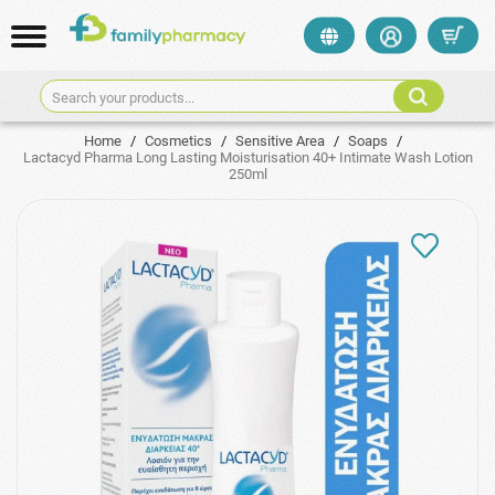
Search your products...
Home
/
Cosmetics
/
Sensitive Area
/
Soaps
/
Lactacyd Pharma Long Lasting Moisturisation 40+ Intimate Wash Lotion
250ml