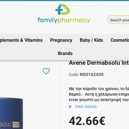
Search your
plements & Vitamins
Pregnancy
Baby / Kids
Cosmeti
ome
/
Cosmetics
/
Avene Dermabsolu Intensive Resculpting Night Cream 4
Brands
Avene Dermabsolu Int
N00162430
Code:
Με την πάροδο του χρόνου, το δ
θαμπό... Αυτή η χαλάρωση επηρ
είναι γνωστό ως αναστροφή του
View Details
42.66€