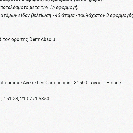
 αποτελέσματα μετά την 1η εφαρμογή.
 ατόμων είδαν βελτίωση - 46 άτομα - τουλάχιστον 3 εφαρμογέ
& τον ορό της DermAbsolu
tologique Avène Les Cauquillous - 81500 Lavaur - France
α, 151 23, 210 771 5353