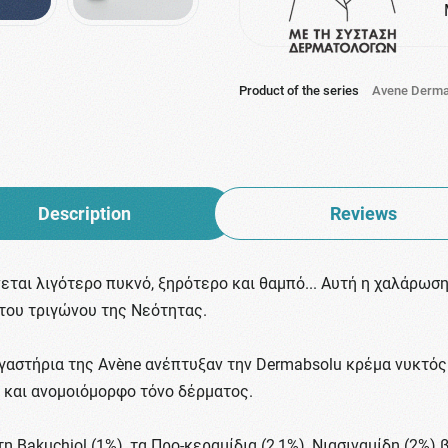
Product of the series
Avene Derma
Description
Reviews
νεται λιγότερο πυκνό, ξηρότερο και θαμπό... Αυτή η χαλάρω
του τριγώνου της Νεότητας.
γαστήρια της Avène ανέπτυξαν την Dermabsolu κρέμα νυκτός 
 και ανομοιόμορφο τόνο δέρματος.
η Bakuchiol (1%), τα Προ-κεραμίδια (2,1%), Νιασιναμίδη (2%)