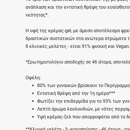
ανάπλαση και την εντατική θρέψη του ευαίσθητο
νεότητας*.
Η υφή της κρέμας-gel, με άμεσο αποτέλεσμα φρεσ
δραστικών συστατικών στα ανώτερα στρώματα τη
8 κλινικές μελέτες - είναι 91% φυσική και Vegan.
*Ερωτηματολόγιο αποδοχής σε 46 άτομα, αποτελέ
Oφέλη:
80% των γυναικών βρίσκουν το Περίγραμμα
Εντατική θρέψη από την 1η ημέρα***
Φωτίζει την επιδερμίδα για το 93% των γυν
Λεπτό άρωμα λουλουδιών, με νότες περγαμό
Υφή κρέμας-ζελ που απορροφάται από το δέ
**Κλινική μελέτη - % ικανοποίησης - 46 άτομα - 