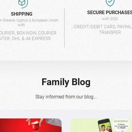
SECURE PURCHASE
SHIPPING
with COD
 in Greece, Cyprus & European Union
with
, CREDIT/DEBIT CARD, PAYPA
TRANSFER
OURIER, BOX-NOW, COURIER
NTER, DHL & 4A EXPRESS
Family Blog
Stay informed from our blog...