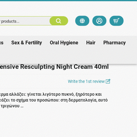
 products...
cs
Sex & Fertility
Oral Hygiene
Hair
Pharmacy
0ml
ensive Resculpting Night Cream 40ml
Write the 1st review
έρμα αλλάζει: γίνεται λιγότερο πυκνό, ξηρότερο και
εάζει το σχήμα του προσώπου: στη δερματολογία, αυτό
 τριγώνου …