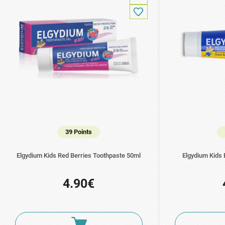
39 Points
Elgydium Kids Red Berries Toothpaste 50ml
Elgydium Kids
4.90€