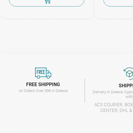
FREE SHIPPING
SHIPP
on Orders Over 39€ in Greece
Delivery in Greece, Cyp
wit
ACS COURIER, BO
CENTER, DHL &