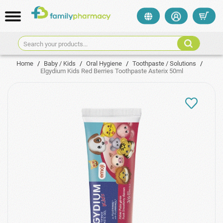
Search your products...
Home
/
Baby / Kids
/
Oral Hygiene
/
Toothpaste / Solutions
/
Elgydium Kids Red Berries Toothpaste Asterix 50ml