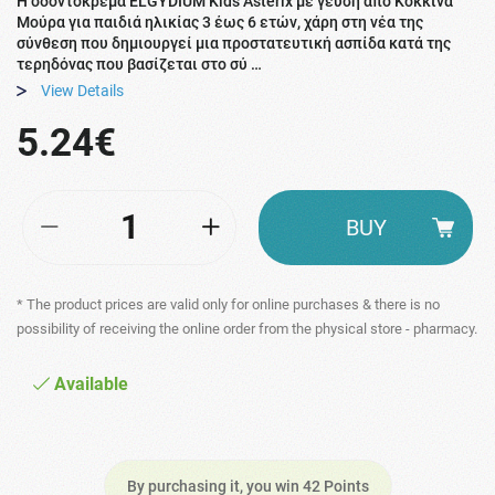
Η οδοντόκρεμα ELGYDIUM Kids Astérix με γεύση από Κόκκινα
Μούρα για παιδιά ηλικίας 3 έως 6 ετών, χάρη στη νέα της
σύνθεση που δημιουργεί μια προστατευτική ασπίδα κατά της
τερηδόνας που βασίζεται στο σύ …
View Details
5.24€
BUY
* The product prices are valid only for online purchases & there is no
possibility of receiving the online order from the physical store - pharmacy.
Available
By purchasing it, you win 42 Points