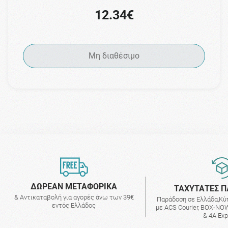
12.34€
Μη διαθέσιμο
ΔΩΡΕΑΝ ΜΕΤΑΦΟΡΙΚΑ
ΤΑΧΥΤΑΤΕΣ Π
& Αντικαταβολή για αγορές άνω των 39€
Παράδοση σε Ελλάδα,Κύ
εντός Ελλάδος
με ACS Courier, BOX-NOW
& 4A Ex