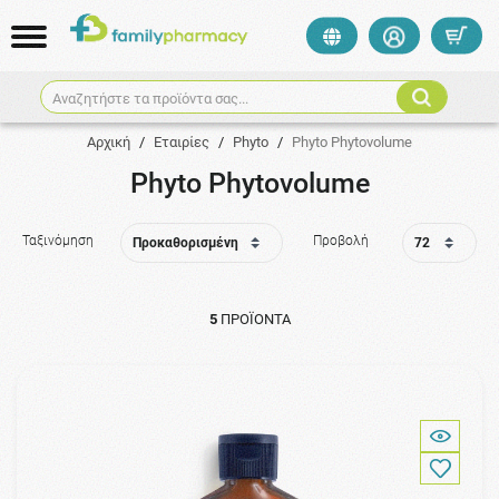
Αναζητήστε τα προϊόντα σας...
Αρχική
/
Εταιρίες
/
Phyto
/
Phyto Phytovolume
Phyto Phytovolume
Ταξινόμηση
Προβολή
5
ΠΡΟΪΌΝΤΑ