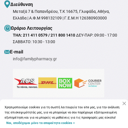
Διεύθυνση
Μεταξά 7 & Παπανδρέου, T.K 16675, Γλυφάδα, Αθήνα,
Ελλάδα | Α.Φ.Μ 998132109 | Γ.Ε.Μ.Η 126380903000
Ωράριο Λειτουργίας
ΤΗΛ: 211 411 0579 / 211 800 1410
ΔΕΥ-ΠΑΡ: 09:00 - 17:00
ΣΑΒΒΑΤΟ: 10:30 - 13:00
Ε-mail
info@familypharmacy.gr
Χρησιμοποιούμε cookies για τη σωστή λειτουργία του site μας, για την ανάλυση
της επισκεψιμότητάς μας, για να μπορούμε να σου παρέχουμε εξατομικευμένη
εξυπηρέτηση και για να μπορείς να μαθαίνεις για τις προσφορές μας εύκολα!
Ναι, αποδέχομαι μόνο τα απαραίτητα cookies >
Copyright © 2026
familypharmacy.gr