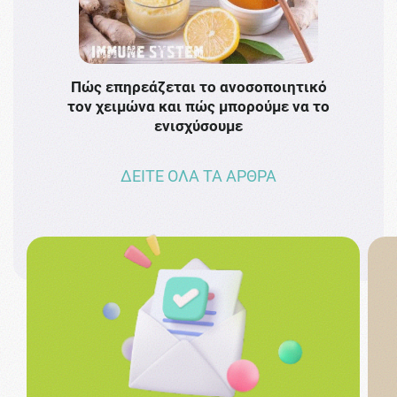
Πώς επηρεάζεται το ανοσοποιητικό
Το 
τον χειμώνα και πώς μπορούμε να το
πρω
ενισχύσουμε
ΔΕΙΤΕ ΟΛΑ ΤΑ ΑΡΘΡΑ