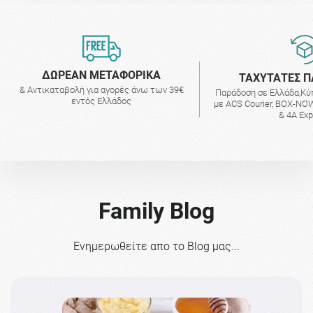
ΔΩΡΕΑΝ ΜΕΤΑΦΟΡΙΚΑ
ΤΑΧΥΤΑΤΕΣ Π
& Αντικαταβολή για αγορές άνω των 39€
Παράδοση σε Ελλάδα,Κύ
εντός Ελλάδος
με ACS Courier, BOX-NOW
& 4A Ex
Family Blog
Ενημερωθείτε απο το Blog μας...