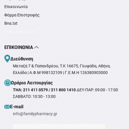
Επικοινωνία
Φόρμα Επιστροφής
llms.txt
Ρυθμίσεις Cookie
ΕΠΙΚΟΙΝΩΝΊΑ
Διεύθυνση
Μεταξά 7 & Παπανδρέου, T.K 16675, Γλυφάδα, Αθήνα,
Ελλάδα | Α.Φ.Μ 998132109 | Γ.Ε.Μ.Η 126380903000
Ωράριο Λειτουργίας
ΤΗΛ: 211 411 0579 / 211 800 1410
ΔΕΥ-ΠΑΡ: 09:00 - 17:00
ΣΑΒΒΑΤΟ: 10:30 - 13:00
Ε-mail
info@familypharmacy.gr