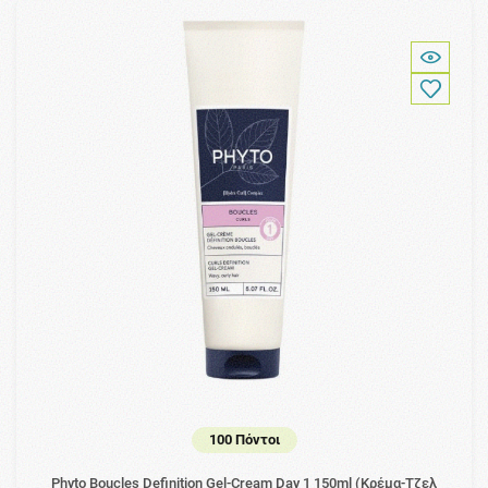
100 Πόντοι
Phyto Boucles Definition Gel-Cream Day 1 150ml (Κρέμα-Τζελ