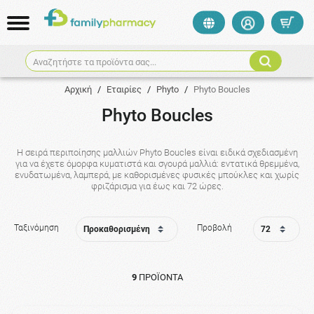
Αναζητήστε τα προϊόντα σας...
Αρχική
/
Εταιρίες
/
Phyto
/
Phyto Boucles
Phyto Boucles
Η σειρά περιποίησης μαλλιών Phyto Boucles είναι ειδικά σχεδιασμένη
για να έχετε όμορφα κυματιστά και σγουρά μαλλιά: εντατικά θρεμμένα,
ενυδατωμένα, λαμπερά, με καθορισμένες φυσικές μπούκλες και χωρίς
φριζάρισμα για έως και 72 ώρες.
Ταξινόμηση
Προβολή
9
ΠΡΟΪΌΝΤΑ