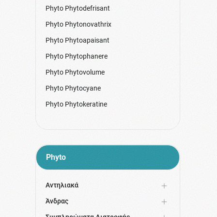
Phyto Phytodefrisant
Phyto Phytonovathrix
Phyto Phytoapaisant
Phyto Phytophanere
Phyto Phytovolume
Phyto Phytocyane
Phyto Phytokeratine
Phyto 7/9
Phyto Phytopolleine
Phyto Phytolaque
Phyto
Phyto Phytosquam
Phyto Boucles
Αντηλιακά
Phyto Scalp Solution
Άνδρας
Phyto Plage
Συμπληρώματα Διατροφής