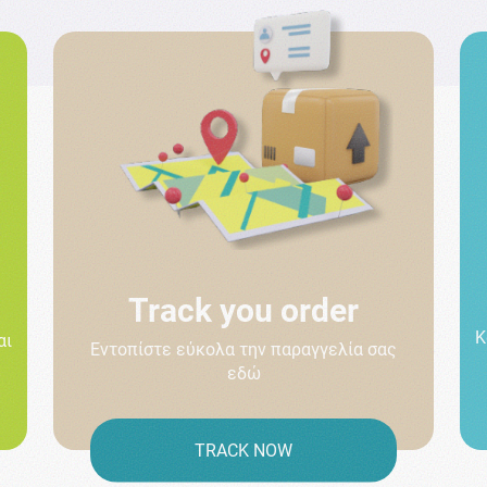
Track you order
Κ
αι
Εντοπίστε εύκολα την παραγγελία σας
εδώ
TRACK NOW