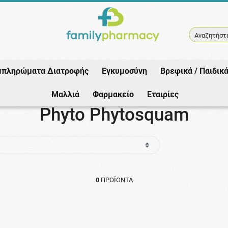
Αναζητήστε
μπληρώματα Διατροφής
Εγκυμοσύνη
Βρεφικά / Παιδικ
Αρχική
/
Εταιρίες
/
Phyto
/
Phyto Phytosquam
Μαλλιά
Φαρμακείο
Εταιρίες
Phyto Phytosquam
0
ΠΡΟΪΌΝΤΑ