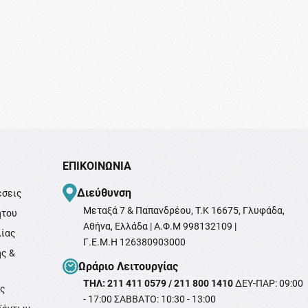
ΕΠΙΚΟΙΝΩΝΊΑ
Διεύθυνση
έσεις
Μεταξά 7 & Παπανδρέου, T.K 16675, Γλυφάδα,
ήτου
Αθήνα, Ελλάδα | Α.Φ.Μ 998132109 |
λίας
Γ.Ε.Μ.Η 126380903000
ής &
Ωράριο Λειτουργίας
ΤΗΛ: 211 411 0579 / 211 800 1410
ΔΕΥ-ΠΑΡ: 09:00
ής
- 17:00 ΣΑΒΒΑΤΟ: 10:30 - 13:00