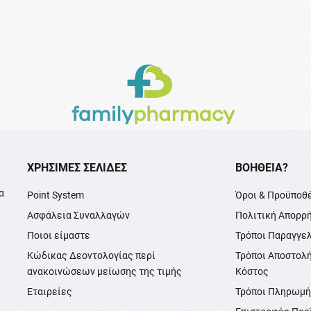
XΡΉΣΙΜΕΣ ΣΕΛΊΔΕΣ
ΒΟΉΘΕΙΑ?
α
Point System
Όροι & Προϋποθ
Ασφάλεια Συναλλαγών
Πολιτική Απορρ
Ποιοι είμαστε
Τρόποι Παραγγε
Κώδικας Δεοντολογίας περί
Τρόποι Αποστολ
ανακοινώσεων μείωσης της τιμής
Κόστος
Εταιρείες
Τρόποι Πληρωμ