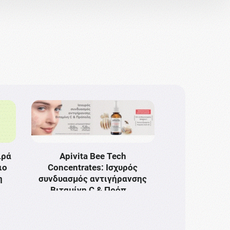
ιρά
Apivita Bee Tech
ιο
Concentrates: Ισχυρός
η
συνδυασμός αντιγήρανσης
Bιταμίνη C & Πρόπ …