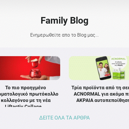
Family Blog
Ενημερωθείτε απο το Blog μας...
Το πιο προηγμένο
Τρία προϊόντα από τη σε
ρματολογικό πρωτόκολλο
ACNORMAL για ακόμα π
κολλαγόνου με τη νέα
ΑΚΡΑΙΑ αυτοπεποίθησ
Liftactiv Collage …
ΔΕΙΤΕ ΟΛΑ ΤΑ ΑΡΘΡΑ