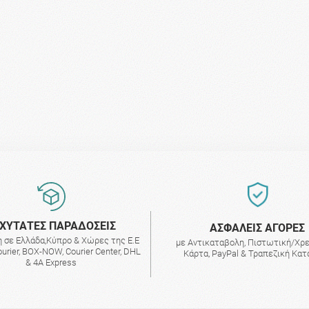
ΧΥΤΑΤΕΣ ΠΑΡΑΔΟΣΕΙΣ
AΣΦΑΛΕΙΣ ΑΓΟΡΕΣ
 σε Ελλάδα,Κύπρο & Χώρες της Ε.Ε
με Αντικαταβολη, Πιστωτική/Χρ
urier, BOX-NOW, Courier Center, DHL
Κάρτα, PayPal & Τραπεζική Κα
& 4A Express