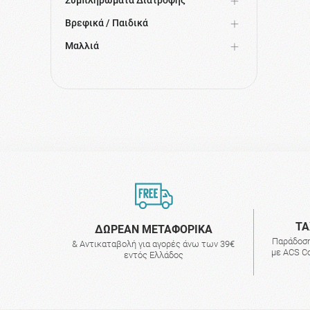
Phyto 7 Elixir
Βρεφικά / Παιδικά
Μαλλιά
ΤΑ
ΔΩΡΕΑΝ ΜΕΤΑΦΟΡΙΚΑ
Παράδοση
& Αντικαταβολή για αγορές άνω των 39€
με ACS Co
εντός Ελλάδος