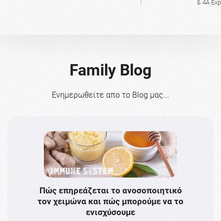
& 4A Ex
Family Blog
Ενημερωθείτε απο το Blog μας...
Πώς επηρεάζεται το ανοσοποιητικό
Το 
τον χειμώνα και πώς μπορούμε να το
πρω
ενισχύσουμε