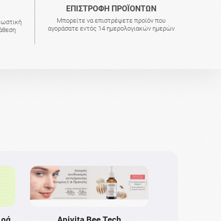
ΕΠΙΣΤΡΟΦΗ ΠΡΟΪΟΝΤΩΝ
Μπορείτε να επιστρέψετε προϊόν που
εωστική
αγοράσατε εντός 14 ημερολογιακών ημερών
τάθεση
ιρά
Apivita Bee Tech