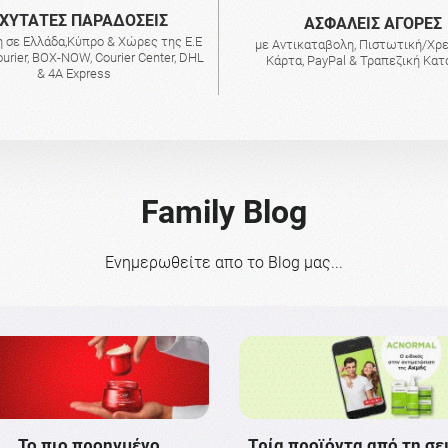
ΧΥΤΑΤΕΣ ΠΑΡΑΔΟΣΕΙΣ
AΣΦΑΛΕΙΣ ΑΓΟΡΕΣ
 σε Ελλάδα,Κύπρο & Χώρες της Ε.Ε
με Αντικαταβολη, Πιστωτική/Χρ
urier, BOX-NOW, Courier Center, DHL
Κάρτα, PayPal & Τραπεζική Κα
& 4A Express
Family Blog
Ενημερωθείτε απο το Blog μας...
Το πιο προηγμένο
Τρία προϊόντα από τη σε