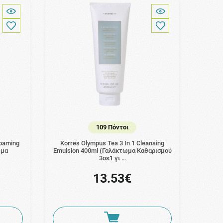
109 Πόντοι
Foaming
Korres Olympus Tea 3 In 1 Cleansing
έμα
Emulsion 400ml (Γαλάκτωμα Καθαρισμού
3σε1 γι …
13.53€