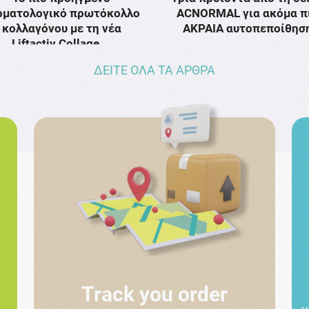
ρματολογικό πρωτόκολλο
ACNORMAL για ακόμα π
κολλαγόνου με τη νέα
ΑΚΡΑΙΑ αυτοπεποίθησ
Liftactiv Collage …
ΔΕΙΤΕ ΟΛΑ ΤΑ ΑΡΘΡΑ
Track you order