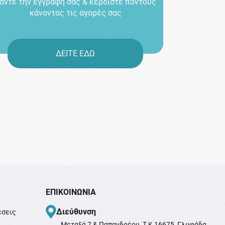
άντε την εγγραφή σας & κερδίστε πόντους
κάνοντας τις αγορές σας
ΔΕΙΤΕ ΕΔΩ
ΕΠΙΚΟΙΝΩΝΊΑ
Διεύθυνση
έσεις
Μεταξά 7 & Παπανδρέου, T.K 16675, Γλυφάδα,