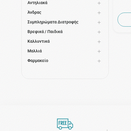
Korres Λευκή Πεύκη
Αντηλιακά
Korres Volcanic Minerals
Άνδρας
Korres Wild Rose
Συμπληρώματα Διατροφής
Korres Ανδρική Σειρά
Βρεφικά / Παιδικά
Korres Αντηλιακά
Καλλυντικά
Korres Μαύρη Πεύκη
Μαλλιά
Φαρμακείο