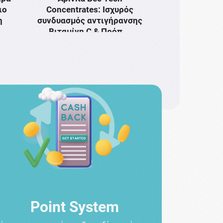
ιο
Concentrates: Ισχυρός
η
συνδυασμός αντιγήρανσης
Bιταμίνη C & Πρόπ …
Point System