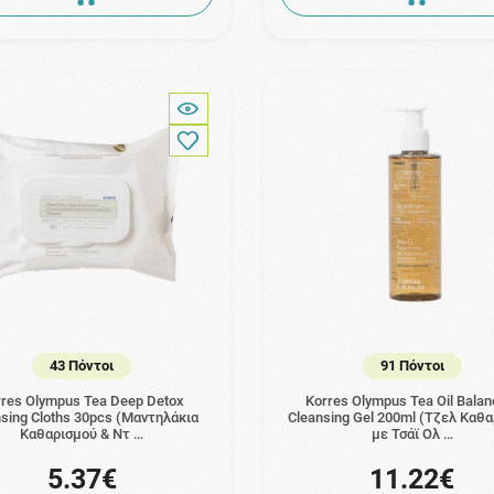
43 Πόντοι
91 Πόντοι
rres Olympus Tea Deep Detox
Korres Olympus Tea Oil Balan
sing Cloths 30pcs (Μαντηλάκια
Cleansing Gel 200ml (Τζελ Καθ
Καθαρισμού & Ντ …
με Τσάϊ Ολ …
5.37€
11.22€