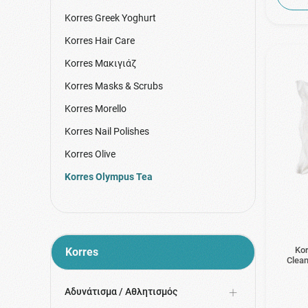
Korres Greek Yoghurt
Korres Hair Care
Korres Μακιγιάζ
Korres Masks & Scrubs
Korres Morello
Korres Nail Polishes
Korres Olive
Korres Olympus Tea
Korres Perfumes
Korres Pomegranate
Korres Promo Packs
Ko
Korres
Clean
Korres Athenian Grooming
Korres Santorini Grape
Αδυνάτισμα / Αθλητισμός