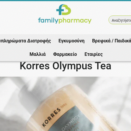
Αναζητήστε
μπληρώματα Διατροφής
Εγκυμοσύνη
Βρεφικά / Παιδικ
Αρχική
/
Εταιρίες
/
Korres
/
Korres Olympus Tea
Μαλλιά
Φαρμακείο
Εταιρίες
Korres Olympus Tea