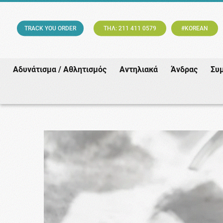
TRACK YOU ORDER
ΤΗΛ: 211 411 0579
#KOREAN
Αδυνάτισμα / Αθλητισμός
Αντηλιακά
Άνδρας
Συ