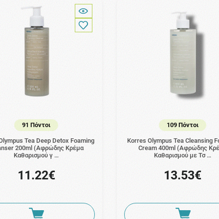
91 Πόντοι
109 Πόντοι
 Olympus Tea Deep Detox Foaming
Korres Olympus Tea Cleansing 
anser 200ml (Αφρώδης Κρέμα
Cream 400ml (Αφρώδης Κρ
Καθαρισμού γ …
Καθαρισμού με Τσ …
11.22€
13.53€