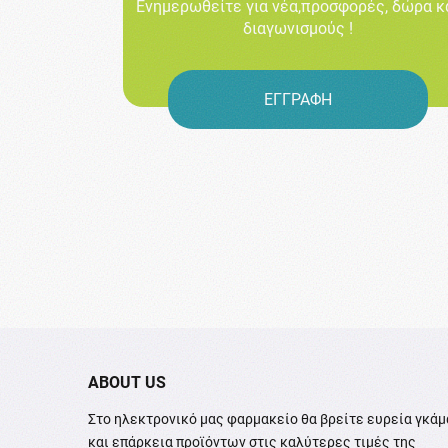
Ενημερωθείτε για νέα,προσφορές, δώρα κ
διαγωνισμούς !
ΕΓΓΡΑΦΗ
ABOUT US
Στο ηλεκτρονικό μας φαρμακείο θα βρείτε ευρεία γκάμ
και επάρκεια προϊόντων στις καλύτερες τιμές της