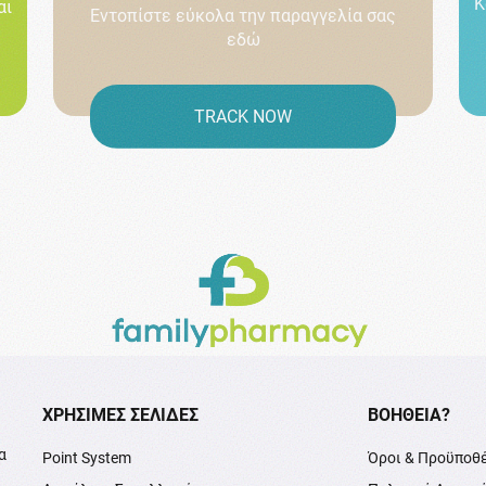
Κ
αι
Εντοπίστε εύκολα την παραγγελία σας
εδώ
TRACK NOW
XΡΉΣΙΜΕΣ ΣΕΛΊΔΕΣ
ΒΟΉΘΕΙΑ?
α
Point System
Όροι & Προϋποθ