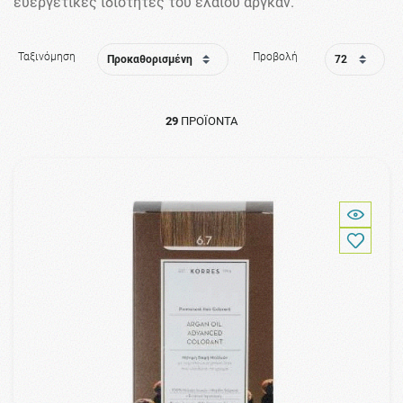
ευεργετικές ιδιότητες του ελαίου αργκάν.
Ταξινόμηση
Προβολή
29
ΠΡΟΪΌΝΤΑ