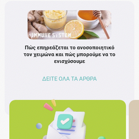
Πώς επηρεάζεται το ανοσοποιητικό
Το 
τον χειμώνα και πώς μπορούμε να το
πρω
ενισχύσουμε
ΔΕΙΤΕ ΟΛΑ ΤΑ ΑΡΘΡΑ