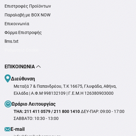
Επιστροφές Προϊόντων
Παραλαβή με BOX NOW
Επικοινωνία
Φόρμα Επιστροφής
llms.txt
Ρυθμίσεις Cookie
ΕΠΙΚΟΙΝΩΝΊΑ
Διεύθυνση
Μεταξά 7 & Παπανδρέου, T.K 16675, Γλυφάδα, Αθήνα,
Ελλάδα | Α.Φ.Μ 998132109 | Γ.Ε.Μ.Η 126380903000
Ωράριο Λειτουργίας
ΤΗΛ: 211 411 0579 / 211 800 1410
ΔΕΥ-ΠΑΡ: 09:00 - 17:00
ΣΑΒΒΑΤΟ: 10:30 - 13:00
Ε-mail