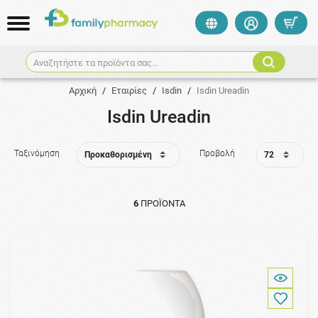
Αναζητήστε τα προϊόντα σας...
Αρχική
/
Εταιρίες
/
Isdin
/
Isdin Ureadin
Isdin Ureadin
Ταξινόμηση
Προβολή
6
ΠΡΟΪΌΝΤΑ