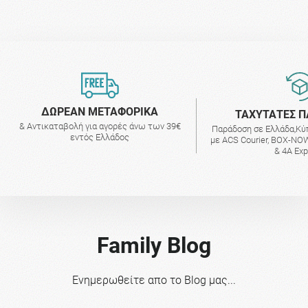
ΔΩΡΕΑΝ ΜΕΤΑΦΟΡΙΚΑ
ΤΑΧΥΤΑΤΕΣ Π
& Αντικαταβολή για αγορές άνω των 39€
Παράδοση σε Ελλάδα,Κύ
εντός Ελλάδος
με ACS Courier, BOX-NOW
& 4A Ex
Family Blog
Ενημερωθείτε απο το Blog μας...