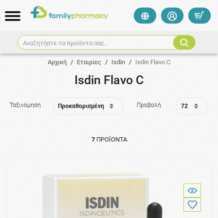
Αναζητήστε τα προϊόντα σας...
Αρχική
/
Εταιρίες
/
Isdin
/
Isdin Flavo C
Isdin Flavo C
Ταξινόμηση
Προβολή
7
ΠΡΟΪΌΝΤΑ