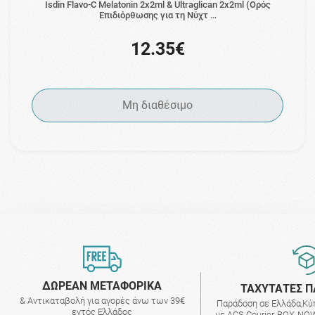
Isdin Flavo-C Melatonin 2x2ml & Ultraglican 2x2ml (Ορός
Επιδιόρθωσης για τη Νύχτ …
12.35€
Μη διαθέσιμο
ΔΩΡΕΑΝ ΜΕΤΑΦΟΡΙΚΑ
ΤΑΧΥΤΑΤΕΣ Π
& Αντικαταβολή για αγορές άνω των 39€
Παράδοση σε Ελλάδα,Κύ
εντός Ελλάδος
με ACS Courier, BOX-NOW