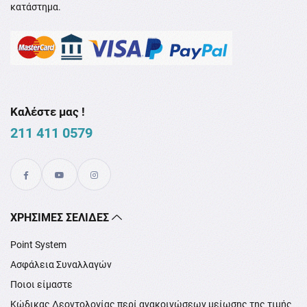
κατάστημα.
Καλέστε μας !
211 411 0579
XΡΉΣΙΜΕΣ ΣΕΛΊΔΕΣ
Point System
Ασφάλεια Συναλλαγών
Ποιοι είμαστε
Κώδικας Δεοντολογίας περί ανακοινώσεων μείωσης της τιμής