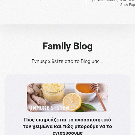
& 4A Ex
Family Blog
Ενημερωθείτε απο το Blog μας...
Πώς επηρεάζεται το ανοσοποιητικό
Το 
τον χειμώνα και πώς μπορούμε να το
πρω
ενισχύσουμε