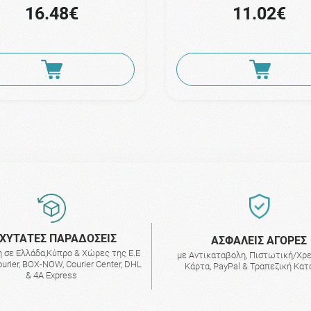
16.48€
11.02€
ΧΥΤΑΤΕΣ ΠΑΡΑΔΟΣΕΙΣ
AΣΦΑΛΕΙΣ ΑΓΟΡΕΣ
 σε Ελλάδα,Κύπρο & Χώρες της Ε.Ε
με Αντικαταβολη, Πιστωτική/Χρ
urier, BOX-NOW, Courier Center, DHL
Κάρτα, PayPal & Τραπεζική Κα
& 4A Express