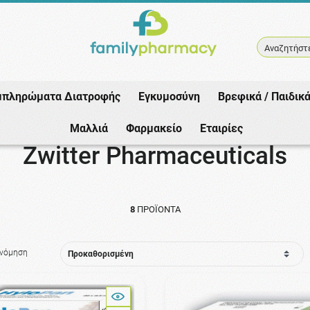
Αναζητήστε
μπληρώματα Διατροφής
Εγκυμοσύνη
Βρεφικά / Παιδικ
Αρχική
/
Εταιρίες
/
Zwitter Pharmaceuticals
Μαλλιά
Φαρμακείο
Εταιρίες
Zwitter Pharmaceuticals
8
ΠΡΟΪΌΝΤΑ
ινόμηση