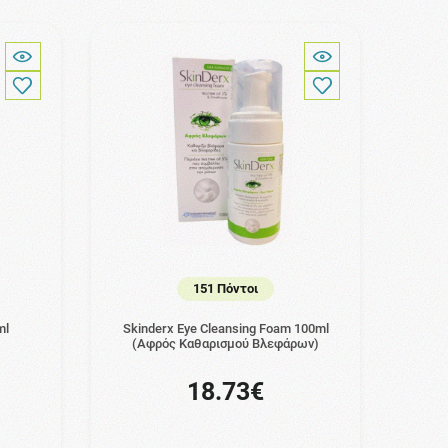
151 Πόντοι
ml
Skinderx Eye Cleansing Foam 100ml
(Αφρός Καθαρισμού Βλεφάρων)
18.73€