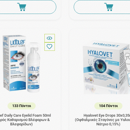
133 Πόντοι
104 Πόντοι
lef Daily Care Eyelid Foam 50ml
Hyalovet Eye Drops 30x0,35
ρός Καθαρισμού Βλέφαρων &
(Οφθαλμικές Σταγόνες με Υαλο
Βλεφαρίδων)
Νάτριο 0,15%)