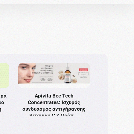
ιρά
Apivita Bee Tech
ιο
Concentrates: Ισχυρός
η
συνδυασμός αντιγήρανσης
Bιταμίνη C & Πρόπ …