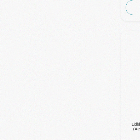
Lidb
(Αφ