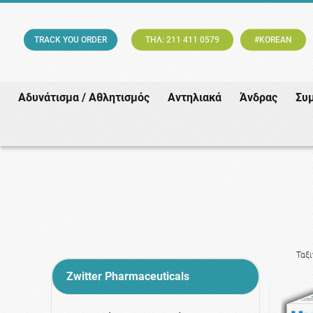
TRACK YOU ORDER
ΤΗΛ: 211 411 0579
#KOREAN
Αδυνάτισμα / Αθλητισμός
Αντηλιακά
Άνδρας
Συ
Ταξ
Zwitter Pharmaceuticals