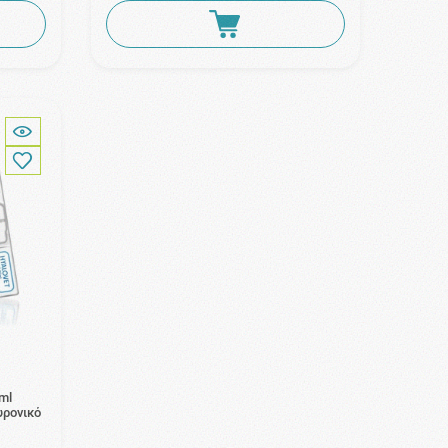
ml
υρονικό