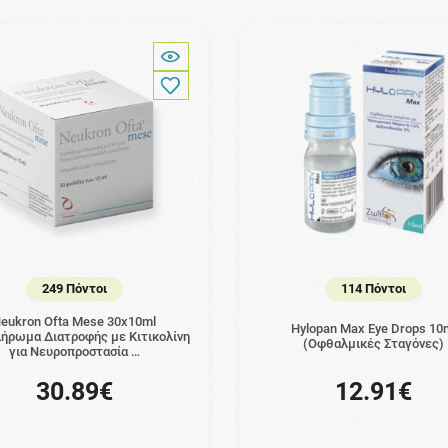
249 Πόντοι
114 Πόντοι
eukron Ofta Mese 30x10ml
Hylopan Max Eye Drops 10
ήρωμα Διατροφής με Κιτικολίνη
(Οφθαλμικές Σταγόνες)
για Νευροπροστασία …
30.89€
12.91€