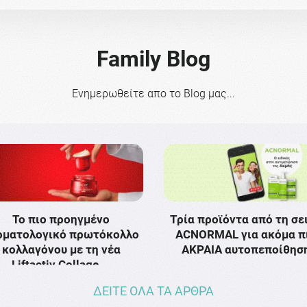
Family Blog
Ενημερωθείτε απο το Blog μας...
Το πιο προηγμένο
Τρία προϊόντα από τη σε
ρματολογικό πρωτόκολλο
ACNORMAL για ακόμα π
κολλαγόνου με τη νέα
ΑΚΡΑΙΑ αυτοπεποίθησ
Liftactiv Collage …
ΔΕΙΤΕ ΟΛΑ ΤΑ ΑΡΘΡΑ