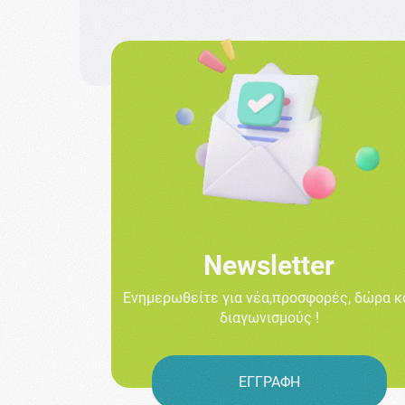
Newsletter
Ενημερωθείτε για νέα,προσφορές, δώρα κ
διαγωνισμούς !
ΕΓΓΡΑΦΗ