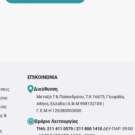
ΕΠΙΚΟΙΝΩΝΊΑ
Διεύθυνση
έσεις
Μεταξά 7 & Παπανδρέου, T.K 16675, Γλυφάδα,
ήτου
Αθήνα, Ελλάδα | Α.Φ.Μ 998132109 |
λίας
Γ.Ε.Μ.Η 126380903000
ής &
Ωράριο Λειτουργίας
ΤΗΛ: 211 411 0579 / 211 800 1410
ΔΕΥ-ΠΑΡ: 09:00
ής