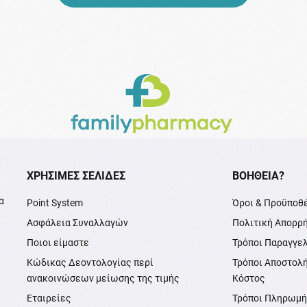
XΡΉΣΙΜΕΣ ΣΕΛΊΔΕΣ
ΒΟΉΘΕΙΑ?
α
Point System
Όροι & Προϋποθ
Ασφάλεια Συναλλαγών
Πολιτική Απορρ
Ποιοι είμαστε
Τρόποι Παραγγε
Κώδικας Δεοντολογίας περί
Τρόποι Αποστολ
ανακοινώσεων μείωσης της τιμής
Κόστος
Εταιρείες
Τρόποι Πληρωμ