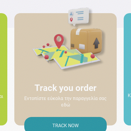
Track you order
Κ
αι
Εντοπίστε εύκολα την παραγγελία σας
εδώ
TRACK NOW