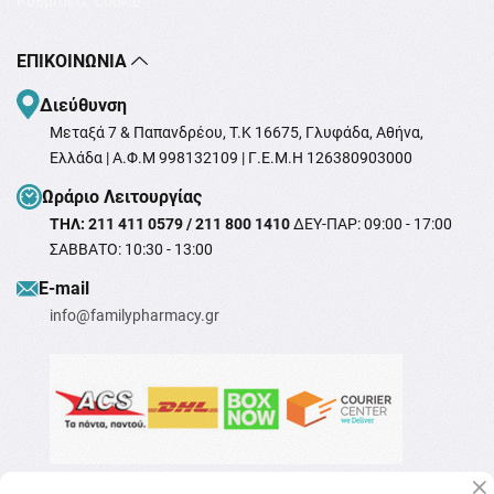
Ρυθμίσεις Cookie
ΕΠΙΚΟΙΝΩΝΊΑ
Διεύθυνση
Μεταξά 7 & Παπανδρέου, T.K 16675, Γλυφάδα, Αθήνα,
Ελλάδα | Α.Φ.Μ 998132109 | Γ.Ε.Μ.Η 126380903000
Ωράριο Λειτουργίας
ΤΗΛ: 211 411 0579 / 211 800 1410
ΔΕΥ-ΠΑΡ: 09:00 - 17:00
ΣΑΒΒΑΤΟ: 10:30 - 13:00
Ε-mail
info@familypharmacy.gr