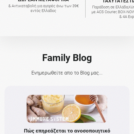
ΤΑΧΥΤΑΤΕΣ Π
& Αντικαταβολή για αγορές άνω των 39€
Παράδοση σε Ελλάδα,Κύ
εντός Ελλάδος
με ACS Courier, BOX-NOW
& 4A Ex
Family Blog
Ενημερωθείτε απο το Blog μας...
Πώς επηρεάζεται το ανοσοποιητικό
Το 