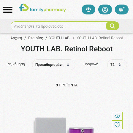
Αναζητήστε τα προϊόντα σας...
Αρχική
/
Εταιρίες
/
YOUTH LAB.
/
YOUTH LAB. Retinol Reboot
YOUTH LAB. Retinol Reboot
Ταξινόμηση
Προβολή
9
ΠΡΟΪΌΝΤΑ