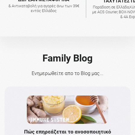
ΤΑΧΥΤΑΤΕΣ Π
& Αντικαταβολή για αγορές άνω των 39€
Παράδοση σε Ελλάδα,Κύ
εντός Ελλάδος
με ACS Courier, BOX-NOW
& 4A Ex
Family Blog
Ενημερωθείτε απο το Blog μας...
Πώς επηρεάζεται το ανοσοποιητικό
Το 