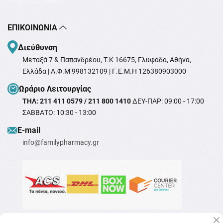
Ρυθμίσεις Cookie
ΕΠΙΚΟΙΝΩΝΊΑ
Διεύθυνση
Μεταξά 7 & Παπανδρέου, T.K 16675, Γλυφάδα, Αθήνα,
Ελλάδα | Α.Φ.Μ 998132109 | Γ.Ε.Μ.Η 126380903000
Ωράριο Λειτουργίας
ΤΗΛ: 211 411 0579 / 211 800 1410
ΔΕΥ-ΠΑΡ: 09:00 - 17:00
ΣΑΒΒΑΤΟ: 10:30 - 13:00
Ε-mail
info@familypharmacy.gr