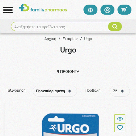
Αναζητήστε τα προϊόντα σας...
Αρχική
/
Εταιρίες
/
Urgo
Urgo
9
ΠΡΟΪΌΝΤΑ
Ταξινόμηση
Προβολή