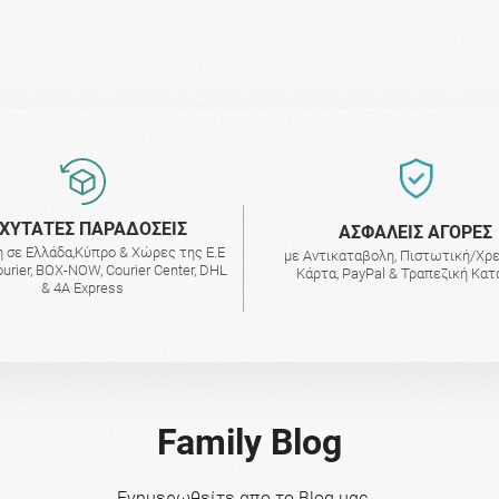
ΧΥΤΑΤΕΣ ΠΑΡΑΔΟΣΕΙΣ
AΣΦΑΛΕΙΣ ΑΓΟΡΕΣ
 σε Ελλάδα,Κύπρο & Χώρες της Ε.Ε
με Αντικαταβολη, Πιστωτική/Χρ
urier, BOX-NOW, Courier Center, DHL
Κάρτα, PayPal & Τραπεζική Κα
& 4A Express
Family Blog
Ενημερωθείτε απο το Blog μας...