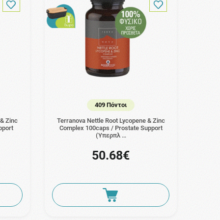
409 Πόντοι
 & Zinc
Terranova Nettle Root Lycopene & Zinc
pport
Complex 100caps / Prostate Support
(Υπερπλ …
50.68€