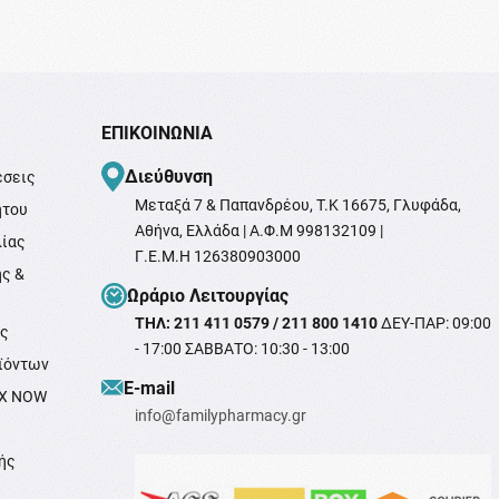
ΕΠΙΚΟΙΝΩΝΊΑ
Διεύθυνση
έσεις
Μεταξά 7 & Παπανδρέου, T.K 16675, Γλυφάδα,
ήτου
Αθήνα, Ελλάδα | Α.Φ.Μ 998132109 |
λίας
Γ.Ε.Μ.Η 126380903000
ής &
Ωράριο Λειτουργίας
ΤΗΛ: 211 411 0579 / 211 800 1410
ΔΕΥ-ΠΑΡ: 09:00
ής
- 17:00 ΣΑΒΒΑΤΟ: 10:30 - 13:00
ϊόντων
Ε-mail
OX NOW
info@familypharmacy.gr
ής