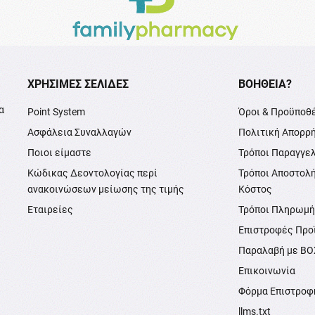
XΡΉΣΙΜΕΣ ΣΕΛΊΔΕΣ
ΒΟΉΘΕΙΑ?
α
Point System
Όροι & Προϋποθ
Ασφάλεια Συναλλαγών
Πολιτική Απορρ
Ποιοι είμαστε
Τρόποι Παραγγε
Κώδικας Δεοντολογίας περί
Τρόποι Αποστολ
ανακοινώσεων μείωσης της τιμής
Κόστος
Εταιρείες
Τρόποι Πληρωμ
Επιστροφές Προ
Παραλαβή με B
Επικοινωνία
Φόρμα Επιστροφ
llms.txt