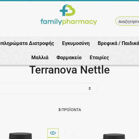
Αναζητήστε
μπληρώματα Διατροφής
Εγκυμοσύνη
Βρεφικά / Παιδικ
Αρχική
/
Εταιρίες
/
Terranova
/
Terranova Nettle
Μαλλιά
Φαρμακείο
Εταιρίες
Terranova Nettle
3
ΠΡΟΪΌΝΤΑ