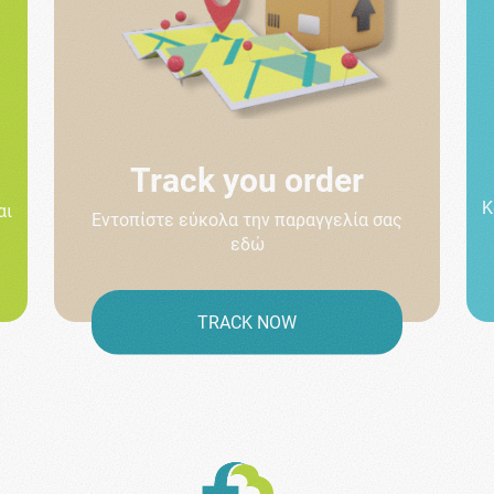
Track you order
Κ
αι
Εντοπίστε εύκολα την παραγγελία σας
εδώ
TRACK NOW