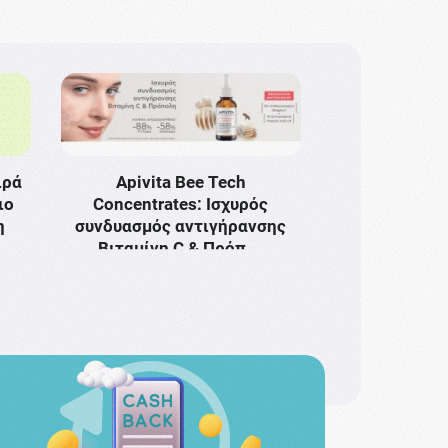
ιρά
Apivita Bee Tech
ιο
Concentrates: Ισχυρός
η
συνδυασμός αντιγήρανσης
Bιταμίνη C & Πρόπ …