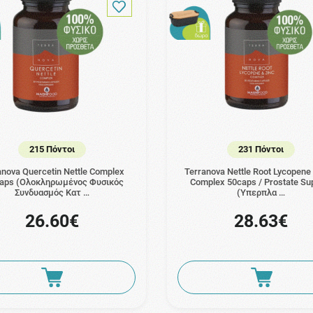
215 Πόντοι
231 Πόντοι
anova Quercetin Nettle Complex
Terranova Nettle Root Lycopene
aps (Ολοκληρωμένος Φυσικός
Complex 50caps / Prostate Su
Συνδυασμός Κατ …
(Υπερπλα …
26.60€
28.63€