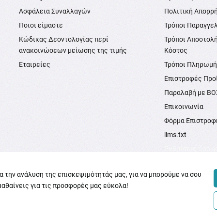
Ασφάλεια Συναλλαγών
Πολιτική Απορρ
Ποιοι είμαστε
Τρόποι Παραγγε
Κώδικας Δεοντολογίας περί
Τρόποι Αποστολ
ανακοινώσεων μείωσης της τιμής
Κόστος
Εταιρείες
Τρόποι Πληρωμ
Επιστροφές Προ
Παραλαβή με B
Επικοινωνία
Φόρμα Επιστροφ
llms.txt
Ρυθμίσεις Cooki
ια την ανάλυση της επισκεψιμότητάς μας, για να μπορούμε να σου
μαθαίνεις για τις προσφορές μας εύκολα!