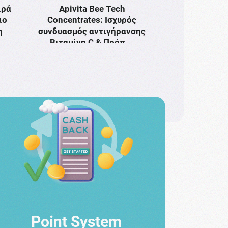
ιρά
Apivita Bee Tech
ιο
Concentrates: Ισχυρός
η
συνδυασμός αντιγήρανσης
Bιταμίνη C & Πρόπ …
Point System