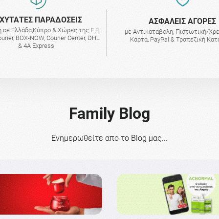
ΧΥΤΑΤΕΣ ΠΑΡΑΔΟΣΕΙΣ
AΣΦΑΛΕΙΣ ΑΓΟΡΕΣ
 σε Ελλάδα,Κύπρο & Χώρες της Ε.Ε
με Αντικαταβολη, Πιστωτική/Χρ
urier, BOX-NOW, Courier Center, DHL
Κάρτα, PayPal & Τραπεζική Κα
& 4A Express
Family Blog
Ενημερωθείτε απο το Blog μας...