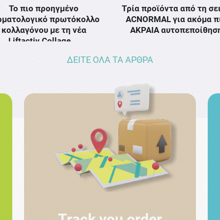
Το πιο προηγμένο
Τρία προϊόντα από τη σε
ρματολογικό πρωτόκολλο
ACNORMAL για ακόμα π
κολλαγόνου με τη νέα
ΑΚΡΑΙΑ αυτοπεποίθησ
Liftactiv Collage …
ΔΕΙΤΕ ΟΛΑ ΤΑ ΑΡΘΡΑ
Track you order