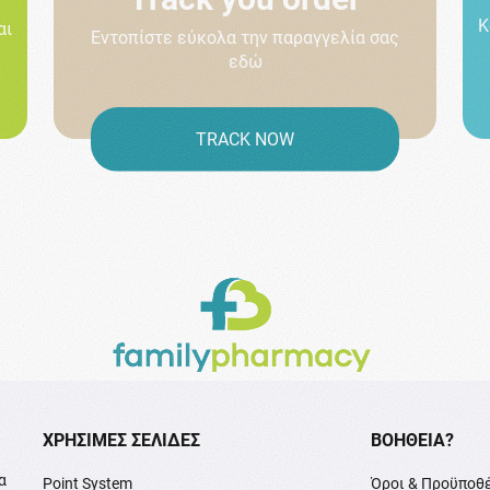
Κ
αι
Εντοπίστε εύκολα την παραγγελία σας
εδώ
TRACK NOW
XΡΉΣΙΜΕΣ ΣΕΛΊΔΕΣ
ΒΟΉΘΕΙΑ?
α
Point System
Όροι & Προϋποθ