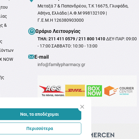
Μεταξά 7 & Παπανδρέου, T.K 16675, Γλυφάδα,
ήτου
Αθήνα, Ελλάδα | Α.Φ.Μ 998132109 |
λίας
Γ.Ε.Μ.Η 126380903000
ής &
Ωράριο Λειτουργίας
ΤΗΛ: 211 411 0579 / 211 800 1410
ΔΕΥ-ΠΑΡ: 09:00
ής
- 17:00 ΣΑΒΒΑΤΟ: 10:30 - 13:00
ϊόντων
Ε-mail
OX NOW
info@familypharmacy.gr
ής
e
Ναι, τα αποδέχομαι
Περισσότερα