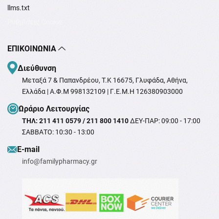
llms.txt
Ρυθμίσεις Cookie
ΕΠΙΚΟΙΝΩΝΊΑ
Διεύθυνση
Μεταξά 7 & Παπανδρέου, T.K 16675, Γλυφάδα, Αθήνα,
Ελλάδα | Α.Φ.Μ 998132109 | Γ.Ε.Μ.Η 126380903000
Ωράριο Λειτουργίας
ΤΗΛ: 211 411 0579 / 211 800 1410
ΔΕΥ-ΠΑΡ: 09:00 - 17:00
ΣΑΒΒΑΤΟ: 10:30 - 13:00
Ε-mail
info@familypharmacy.gr