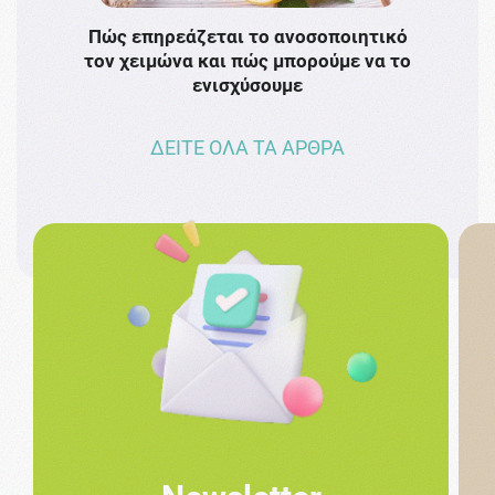
Πώς επηρεάζεται το ανοσοποιητικό
Το 
τον χειμώνα και πώς μπορούμε να το
πρω
ενισχύσουμε
ΔΕΙΤΕ ΟΛΑ ΤΑ ΑΡΘΡΑ