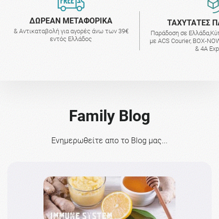
ΔΩΡΕΑΝ ΜΕΤΑΦΟΡΙΚΑ
ΤΑΧΥΤΑΤΕΣ Π
& Αντικαταβολή για αγορές άνω των 39€
Παράδοση σε Ελλάδα,Κύ
εντός Ελλάδος
με ACS Courier, BOX-NOW
& 4A Ex
Family Blog
Ενημερωθείτε απο το Blog μας...