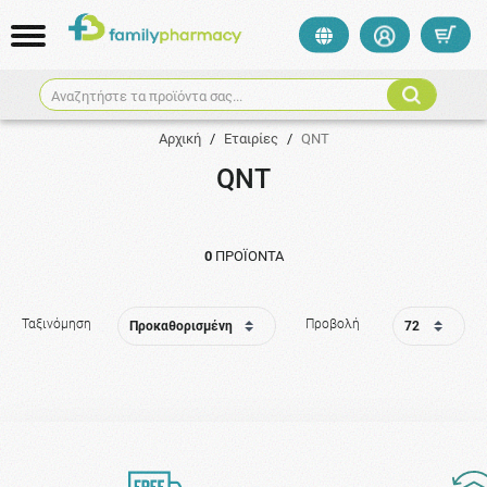
Αναζητήστε τα προϊόντα σας...
Αρχική
/
Εταιρίες
/
QNT
QNT
0
ΠΡΟΪΌΝΤΑ
Ταξινόμηση
Προβολή