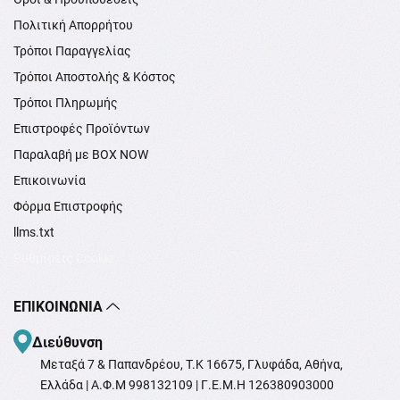
Πολιτική Απορρήτου
Τρόποι Παραγγελίας
Τρόποι Αποστολής & Κόστος
Τρόποι Πληρωμής
Επιστροφές Προϊόντων
Παραλαβή με BOX NOW
Επικοινωνία
Φόρμα Επιστροφής
llms.txt
Ρυθμίσεις Cookie
ΕΠΙΚΟΙΝΩΝΊΑ
Διεύθυνση
Μεταξά 7 & Παπανδρέου, T.K 16675, Γλυφάδα, Αθήνα,
Ελλάδα | Α.Φ.Μ 998132109 | Γ.Ε.Μ.Η 126380903000