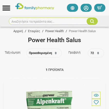
Αναζητήστε τα προϊόντα σας...
Αρχική
/
Εταιρίες
/
Power Health
/
Power Health Salus
Power Health Salus
Ταξινόμηση
Προβολή
1
ΠΡΟΪΌΝΤΑ