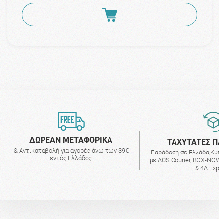
ΔΩΡΕΑΝ ΜΕΤΑΦΟΡΙΚΑ
ΤΑΧΥΤΑΤΕΣ Π
& Αντικαταβολή για αγορές άνω των 39€
Παράδοση σε Ελλάδα,Κύ
εντός Ελλάδος
με ACS Courier, BOX-NOW
& 4A Ex