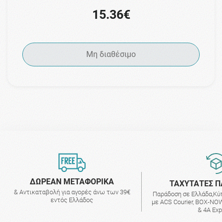
15.36€
Μη διαθέσιμο
ΔΩΡΕΑΝ ΜΕΤΑΦΟΡΙΚΑ
ΤΑΧΥΤΑΤΕΣ Π
& Αντικαταβολή για αγορές άνω των 39€
Παράδοση σε Ελλάδα,Κύ
εντός Ελλάδος
με ACS Courier, BOX-NOW
& 4A Ex