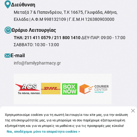
Διεύθυνση
Μεταξά 7 & Παπανδρέου, T.K 16675, Γλυφάδα, Αθήνα,
Ελλάδα | Α.Φ.Μ 998132109 | Γ.Ε.Μ.Η 126380903000
Ωράριο Λειτουργίας
ΤΗΛ: 211 411 0579 / 211 800 1410
ΔΕΥ-ΠΑΡ: 09:00 - 17:00
ΣΑΒΒΑΤΟ: 10:30 - 13:00
Ε-mail
info@familypharmacy.gr
Χρησιμοποιούμε cookies για τη σωστή λειτουργία του site μας, για την ανάλυση
της επισκεψιμότητάς μας, για να μπορούμε να σου παρέχουμε εξατομικευμένη
εξυπηρέτηση και για να μπορείς να μαθαίνεις για τις προσφορές μας εύκολα!
Ναι, αποδέχομαι μόνο τα απαραίτητα cookies >
Copyright © 2026
familypharmacy.gr