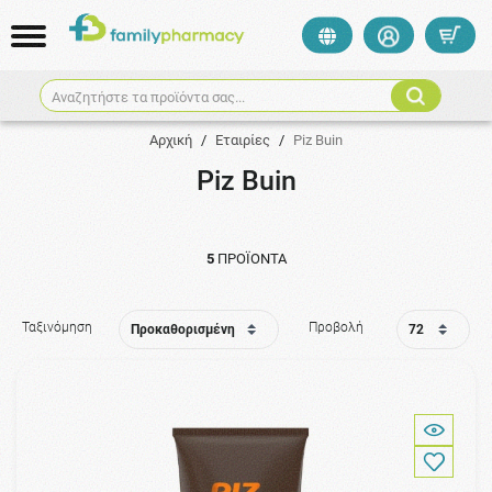
Αναζητήστε τα προϊόντα σας...
Αρχική
/
Εταιρίες
/
Piz Buin
Piz Buin
5
ΠΡΟΪΌΝΤΑ
Ταξινόμηση
Προβολή