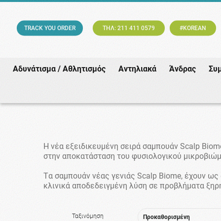
TRACK YOU ORDER
ΤΗΛ: 211 411 0579
#KOREAN
Αδυνάτισμα / Αθλητισμός
Αντηλιακά
Άνδρας
Συ
Η νέα εξειδικευμένη σειρά σαμπουάν Scalp Biom
στην αποκατάσταση του φυσιολογικού μικροβιώμ
Tα σαμπουάν νέας γενιάς Scalp Biome, έχουν ως
κλινικά αποδεδειγμένη λύση σε προβλήματα ξηρή
Ταξινόμηση