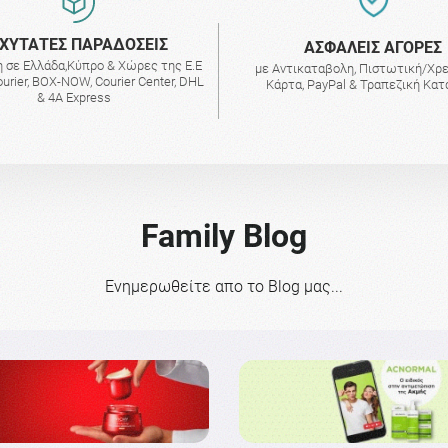
ΧΥΤΑΤΕΣ ΠΑΡΑΔΟΣΕΙΣ
AΣΦΑΛΕΙΣ ΑΓΟΡΕΣ
 σε Ελλάδα,Κύπρο & Χώρες της Ε.Ε
με Αντικαταβολη, Πιστωτική/Χρ
urier, BOX-NOW, Courier Center, DHL
Κάρτα, PayPal & Τραπεζική Κα
& 4A Express
Family Blog
Ενημερωθείτε απο το Blog μας...