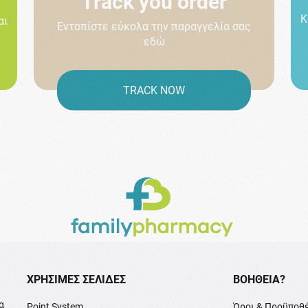
Track you order
Κ
αι
Εντοπίστε εύκολα την παραγγελία σας
εδώ
TRACK NOW
XΡΉΣΙΜΕΣ ΣΕΛΊΔΕΣ
ΒΟΉΘΕΙΑ?
α
Point System
Όροι & Προϋποθ