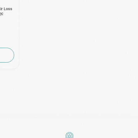
ir Loss
ης