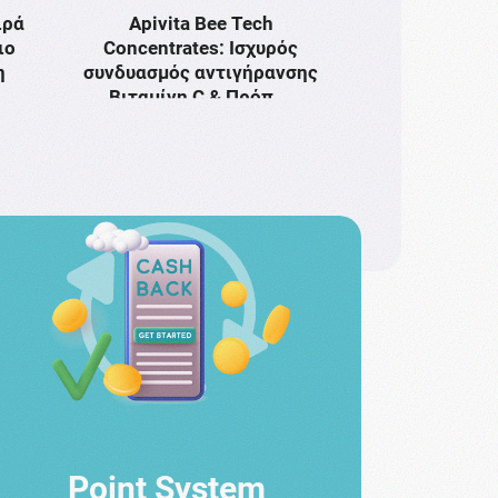
ιρά
Apivita Bee Tech
ιο
Concentrates: Ισχυρός
η
συνδυασμός αντιγήρανσης
Bιταμίνη C & Πρόπ …
Point System