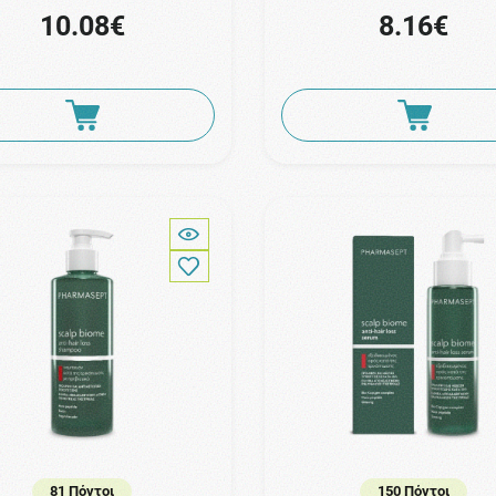
10.08€
8.16€
81 Πόντοι
150 Πόντοι