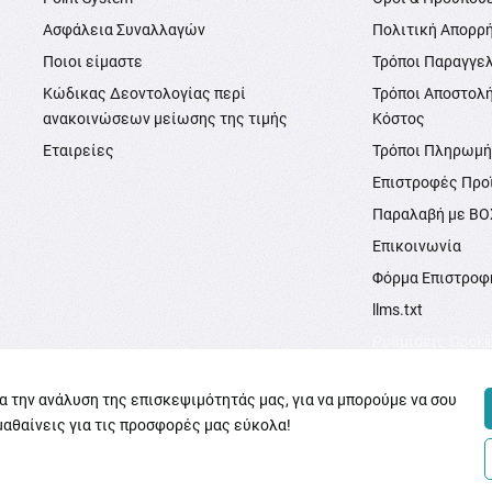
Ασφάλεια Συναλλαγών
Πολιτική Απορρ
Ποιοι είμαστε
Τρόποι Παραγγε
Κώδικας Δεοντολογίας περί
Τρόποι Αποστολ
ανακοινώσεων μείωσης της τιμής
Κόστος
Εταιρείες
Τρόποι Πληρωμ
Επιστροφές Προ
Παραλαβή με B
Επικοινωνία
Φόρμα Επιστροφ
llms.txt
Ρυθμίσεις Cooki
ια την ανάλυση της επισκεψιμότητάς μας, για να μπορούμε να σου
μαθαίνεις για τις προσφορές μας εύκολα!