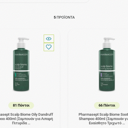
5
ΠΡΟΪΌΝΤΑ
81 Πόντοι
66 Πόντοι
sept Scalp Biome Oily Dandruff
Pharmasept Scalp Biome Soot
oo 400ml (Σαμπουάν για Λιπαρή
Shampoo 400ml (Σαμπουάν γι
Πιτυρίδα …
Ευαίσθητο Τριχωτό …