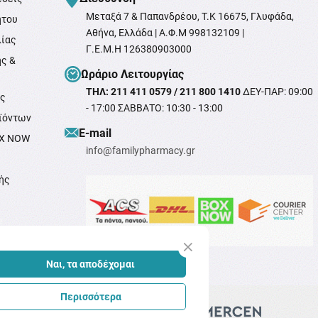
Μεταξά 7 & Παπανδρέου, T.K 16675, Γλυφάδα,
ήτου
Αθήνα, Ελλάδα | Α.Φ.Μ 998132109 |
λίας
Γ.Ε.Μ.Η 126380903000
ής &
Ωράριο Λειτουργίας
ΤΗΛ: 211 411 0579 / 211 800 1410
ΔΕΥ-ΠΑΡ: 09:00
ής
- 17:00 ΣΑΒΒΑΤΟ: 10:30 - 13:00
ϊόντων
Ε-mail
OX NOW
info@familypharmacy.gr
ής
e
Ναι, τα αποδέχομαι
Περισσότερα