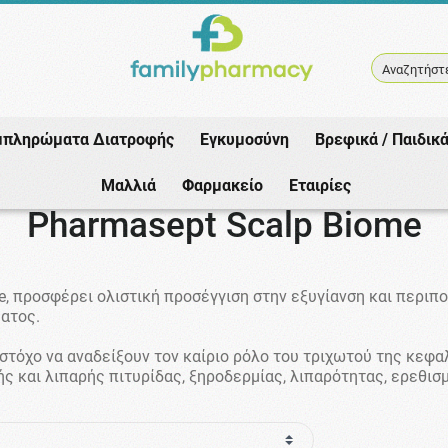
Αναζητήστε
μπληρώματα Διατροφής
Εγκυμοσύνη
Βρεφικά / Παιδικ
Αρχική
/
Εταιρίες
/
Pharmasept
/
Pharmasept Scalp Biome
Μαλλιά
Φαρμακείο
Εταιρίες
Pharmasept Scalp Biome
e, προσφέρει ολιστική προσέγγιση στην εξυγίανση και περιπ
ατος.
 στόχο να αναδείξουν τον καίριο ρόλο του τριχωτού της κεφα
ς και λιπαρής πιτυρίδας, ξηροδερμίας, λιπαρότητας, ερεθισ