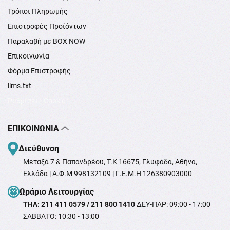
Τρόποι Πληρωμής
Επιστροφές Προϊόντων
Παραλαβή με BOX NOW
Επικοινωνία
Φόρμα Επιστροφής
llms.txt
Ρυθμίσεις Cookie
ΕΠΙΚΟΙΝΩΝΊΑ
Διεύθυνση
Μεταξά 7 & Παπανδρέου, T.K 16675, Γλυφάδα, Αθήνα,
Ελλάδα | Α.Φ.Μ 998132109 | Γ.Ε.Μ.Η 126380903000
Ωράριο Λειτουργίας
ΤΗΛ: 211 411 0579 / 211 800 1410
ΔΕΥ-ΠΑΡ: 09:00 - 17:00
ΣΑΒΒΑΤΟ: 10:30 - 13:00