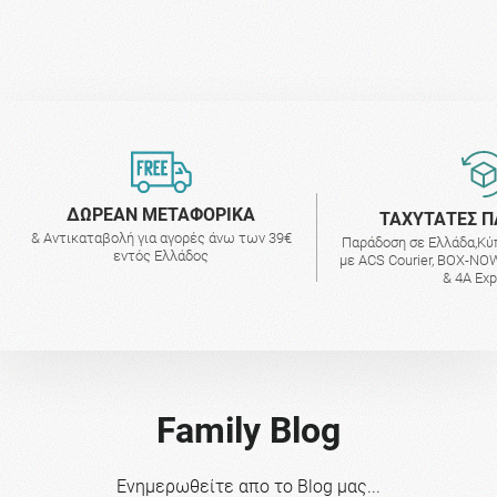
ΔΩΡΕΑΝ ΜΕΤΑΦΟΡΙΚΑ
ΤΑΧΥΤΑΤΕΣ Π
& Αντικαταβολή για αγορές άνω των 39€
Παράδοση σε Ελλάδα,Κύ
εντός Ελλάδος
με ACS Courier, BOX-NOW
& 4A Ex
Family Blog
Ενημερωθείτε απο το Blog μας...