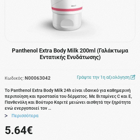
Panthenol Extra Body Milk 200ml (Γαλάκτωμα
Eντατικής Eνυδάτωσης)
Γράψτε την 1η αξιολόγηση
N00063042
Κωδικός:
Το Panthenol Extra Body Milk 24h είναι ιδανικό για καθημερινή
περιποίηση και προστασία του δέρματος. Με Βιταμίνες C και Ε,
Πανθενόλη και Βούτυρο Καριτέ μειώνει αισθητά την ξηρότητα
ενώ ενεργοποιεί τον …
Περισσότερα
5.64€