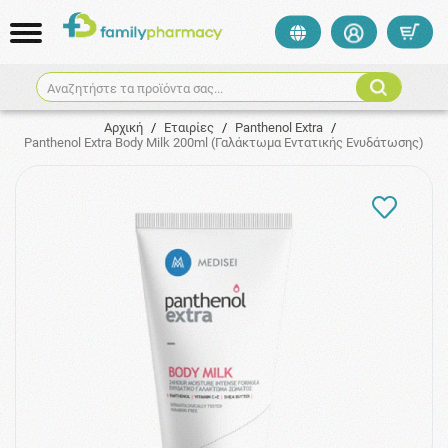
Αναζητήστε τα προϊόντα σας...
Αρχική
/
Εταιρίες
/
Panthenol Extra
/
Panthenol Extra Body Milk 200ml (Γαλάκτωμα Eντατικής Eνυδάτωσης)