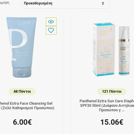
όμηση
48 Πόντοι
121 Πόντοι
Panthenol Extra Sun Care Diap
henol Extra Face Cleansing Gel
SPF30 50ml (Διάφανο Αντηλιακ
 (Ζελέ Καθαρισμού Προσώπου)
Προσώπου γ …
6.00€
15.06€