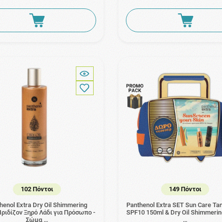
102 Πόντοι
149 Πόντοι
henol Extra Dry Oil Shimmering
Panthenol Extra SET Sun Care Tan
Ιριδίζον Ξηρό Λάδι για Πρόσωπο -
SPF10 150ml & Dry Oil Shimmeri
Σώμα …
…