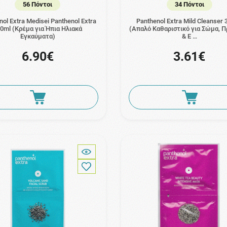
56 Πόντοι
34 Πόντοι
nol Extra Medisei Panthenol Extra
Panthenol Extra Mild Cleanser
0ml (Κρέμα για Ήπια Ηλιακά
(Απαλό Καθαριστικό για Σώμα, 
Εγκαύματα)
& Ε …
6.90€
3.61€