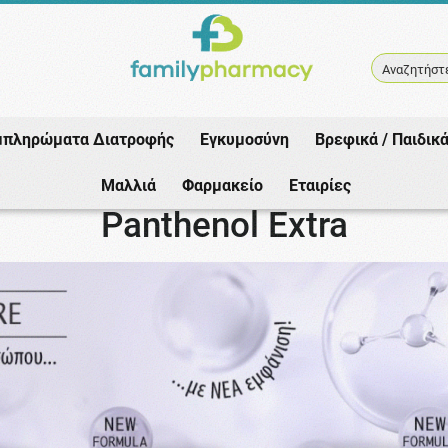
Αναζητήστε
μπληρώματα Διατροφής
Εγκυμοσύνη
Βρεφικά / Παιδικ
Αρχική
/
Εταιρίες
/
Panthenol Extra
Μαλλιά
Φαρμακείο
Εταιρίες
Panthenol Extra