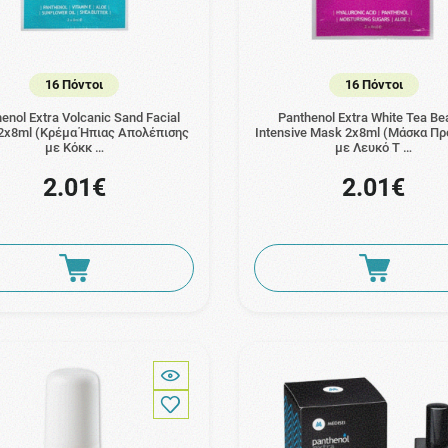
16 Πόντοι
16 Πόντοι
enol Extra Volcanic Sand Facial
Panthenol Extra White Tea Be
2x8ml (Κρέμα Ήπιας Απολέπισης
Intensive Mask 2x8ml (Μάσκα Π
με Κόκκ …
με Λευκό Τ …
2.01€
2.01€