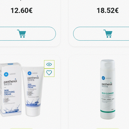
12.60€
18.52€