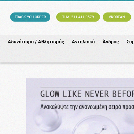
TRACK YOU ORDER
ΤΗΛ: 211 411 0579
#KOREAN
Αδυνάτισμα / Αθλητισμός
Αντηλιακά
Άνδρας
Συ