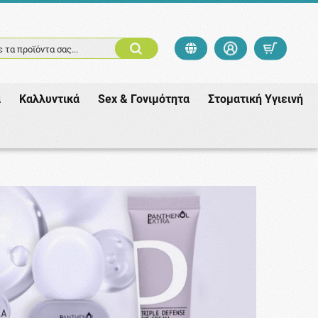
 τα προϊόντα σας...
ά
Καλλυντικά
Sex & Γονιμότητα
Στοματική Υγιεινή