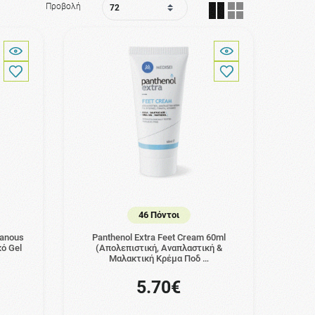
Προβολή
46 Πόντοι
hanous
Panthenol Extra Feet Cream 60ml
ό Gel
(Απολεπιστική, Aναπλαστική &
Μαλακτική Κρέμα Ποδ …
5.70€