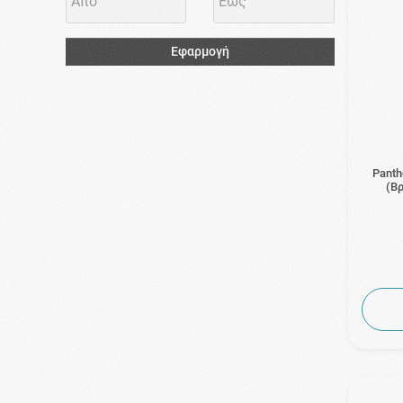
Εφαρμογή
Panth
(Β