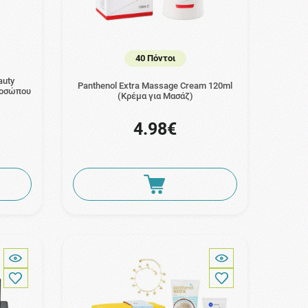
40 Πόντοι
auty
Panthenol Extra Massage Cream 120ml
ροσώπου
(Κρέμα για Μασάζ)
4.98€