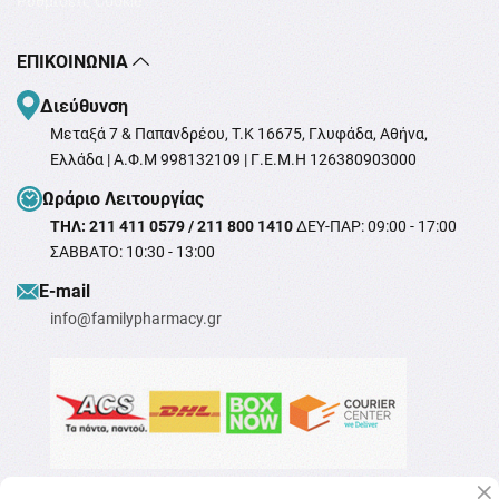
Ρυθμίσεις Cookie
ΕΠΙΚΟΙΝΩΝΊΑ
Διεύθυνση
Μεταξά 7 & Παπανδρέου, T.K 16675, Γλυφάδα, Αθήνα,
Ελλάδα | Α.Φ.Μ 998132109 | Γ.Ε.Μ.Η 126380903000
Ωράριο Λειτουργίας
ΤΗΛ: 211 411 0579 / 211 800 1410
ΔΕΥ-ΠΑΡ: 09:00 - 17:00
ΣΑΒΒΑΤΟ: 10:30 - 13:00
Ε-mail
info@familypharmacy.gr