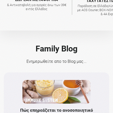
ΤΑΧΥΤΑΤΕΣ Π
& Αντικαταβολή για αγορές άνω των 39€
Παράδοση σε Ελλάδα,Κύ
εντός Ελλάδος
με ACS Courier, BOX-NOW
& 4A Ex
Family Blog
Ενημερωθείτε απο το Blog μας...
Πώς επηρεάζεται το ανοσοποιητικό
Το 