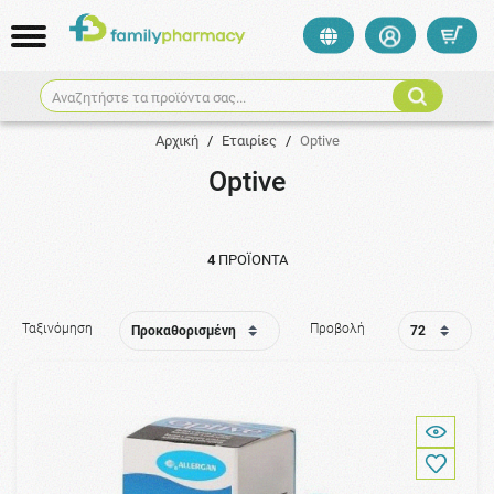
Αναζητήστε τα προϊόντα σας...
Αρχική
/
Εταιρίες
/
Optive
Optive
4
ΠΡΟΪΌΝΤΑ
Ταξινόμηση
Προβολή