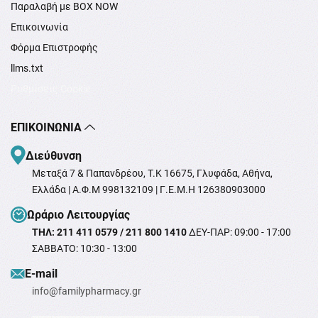
Παραλαβή με BOX NOW
Επικοινωνία
Φόρμα Επιστροφής
llms.txt
Ρυθμίσεις Cookie
ΕΠΙΚΟΙΝΩΝΊΑ
Διεύθυνση
Μεταξά 7 & Παπανδρέου, T.K 16675, Γλυφάδα, Αθήνα,
Ελλάδα | Α.Φ.Μ 998132109 | Γ.Ε.Μ.Η 126380903000
Ωράριο Λειτουργίας
ΤΗΛ: 211 411 0579 / 211 800 1410
ΔΕΥ-ΠΑΡ: 09:00 - 17:00
ΣΑΒΒΑΤΟ: 10:30 - 13:00
Ε-mail
info@familypharmacy.gr