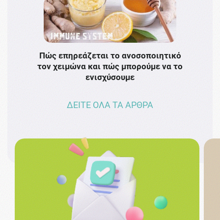
Πώς επηρεάζεται το ανοσοποιητικό
Το 
τον χειμώνα και πώς μπορούμε να το
πρω
ενισχύσουμε
ΔΕΙΤΕ ΟΛΑ ΤΑ ΑΡΘΡΑ