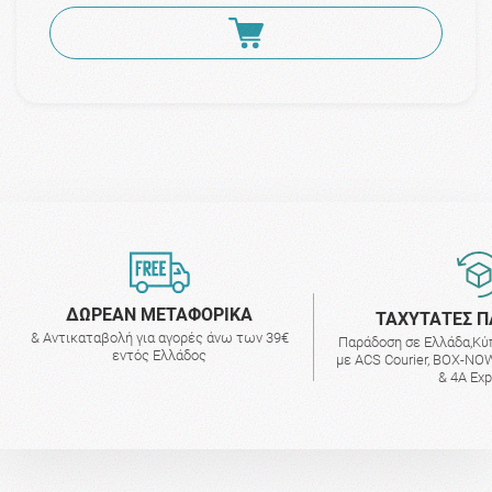
ΔΩΡΕΑΝ ΜΕΤΑΦΟΡΙΚΑ
ΤΑΧΥΤΑΤΕΣ Π
& Αντικαταβολή για αγορές άνω των 39€
Παράδοση σε Ελλάδα,Κύ
εντός Ελλάδος
με ACS Courier, BOX-NOW
& 4A Ex