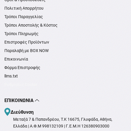
Πολιτική Απορρήτου
Τρόποι Παραγγελίας
Τρόποι Αποστολής & Κόστος
Τρόποι Πληρωμής
Επιστροφές Προϊόντων
Παραλαβή με BOX NOW
Επικοινωνία
Φόρμα Επιστροφής
llms.txt
Ρυθμίσεις Cookie
ΕΠΙΚΟΙΝΩΝΊΑ
Διεύθυνση
Μεταξά 7 & Παπανδρέου, T.K 16675, Γλυφάδα, Αθήνα,
Ελλάδα | Α.Φ.Μ 998132109 | Γ.Ε.Μ.Η 126380903000