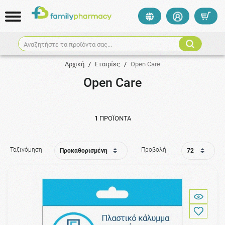
Αναζητήστε τα προϊόντα σας...
Αρχική
/
Εταιρίες
/
Open Care
Open Care
1
ΠΡΟΪΌΝΤΑ
Ταξινόμηση
Προβολή