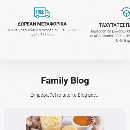
ΔΩΡΕΑΝ ΜΕΤΑΦΟΡΙΚΑ
ΤΑΧΥΤΑΤΕΣ Π
& Αντικαταβολή για αγορές άνω των 39€
Παράδοση σε Ελλάδα,Κύ
εντός Ελλάδος
με ACS Courier, BOX-NOW
& 4A Ex
Family Blog
Ενημερωθείτε απο το Blog μας...