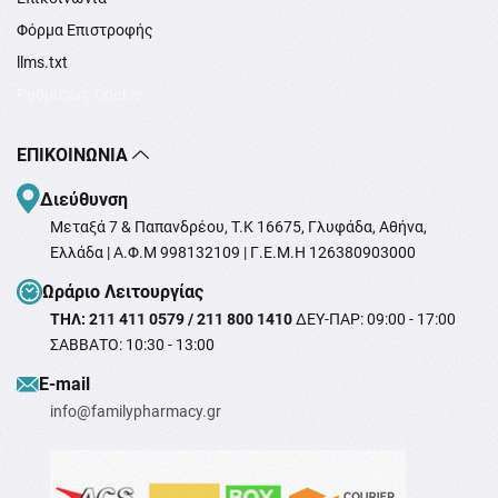
Φόρμα Επιστροφής
llms.txt
Ρυθμίσεις Cookie
ΕΠΙΚΟΙΝΩΝΊΑ
Διεύθυνση
Μεταξά 7 & Παπανδρέου, T.K 16675, Γλυφάδα, Αθήνα,
Ελλάδα | Α.Φ.Μ 998132109 | Γ.Ε.Μ.Η 126380903000
Ωράριο Λειτουργίας
ΤΗΛ: 211 411 0579 / 211 800 1410
ΔΕΥ-ΠΑΡ: 09:00 - 17:00
ΣΑΒΒΑΤΟ: 10:30 - 13:00
Ε-mail
info@familypharmacy.gr