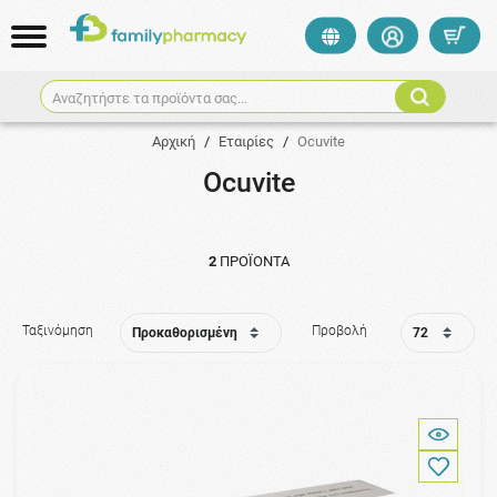
Αναζητήστε τα προϊόντα σας...
Αρχική
/
Εταιρίες
/
Ocuvite
Ocuvite
2
ΠΡΟΪΌΝΤΑ
Ταξινόμηση
Προβολή