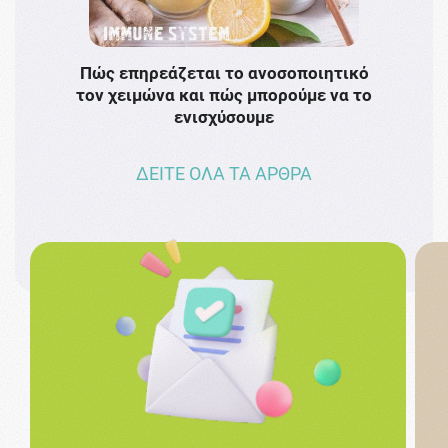
Πώς επηρεάζεται το ανοσοποιητικό
Το 
τον χειμώνα και πώς μπορούμε να το
πρω
ενισχύσουμε
ΔΕΙΤΕ ΟΛΑ ΤΑ ΑΡΘΡΑ