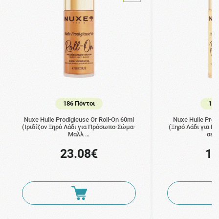
186 Πόντοι
147
Nuxe Huile Prodigieuse Or Roll-On 60ml
Nuxe Huile Prod
(Ιριδίζον Ξηρό Λάδι για Πρόσωπο-Σώμα-
(Ξηρό Λάδι για 
Μαλλ …
σε 
23.08€
18