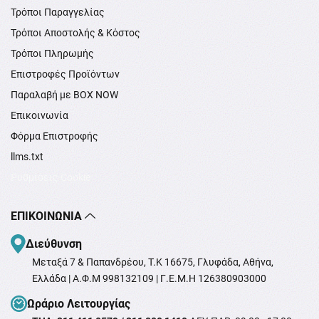
Τρόποι Παραγγελίας
Τρόποι Αποστολής & Κόστος
Τρόποι Πληρωμής
Επιστροφές Προϊόντων
Παραλαβή με BOX NOW
Επικοινωνία
Φόρμα Επιστροφής
llms.txt
Ρυθμίσεις Cookie
ΕΠΙΚΟΙΝΩΝΊΑ
Διεύθυνση
Μεταξά 7 & Παπανδρέου, T.K 16675, Γλυφάδα, Αθήνα,
Ελλάδα | Α.Φ.Μ 998132109 | Γ.Ε.Μ.Η 126380903000
Ωράριο Λειτουργίας