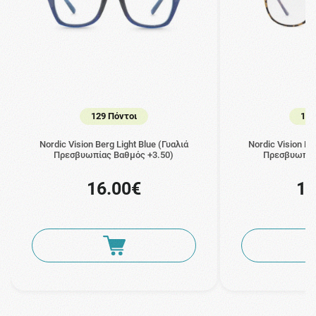
129 Πόντοι
129
Nordic Vision Berg Light Blue (Γυαλιά
Nordic Vision N
Πρεσβυωπίας Βαθμός +3.50)
Πρεσβυωπίας
16.00€
16