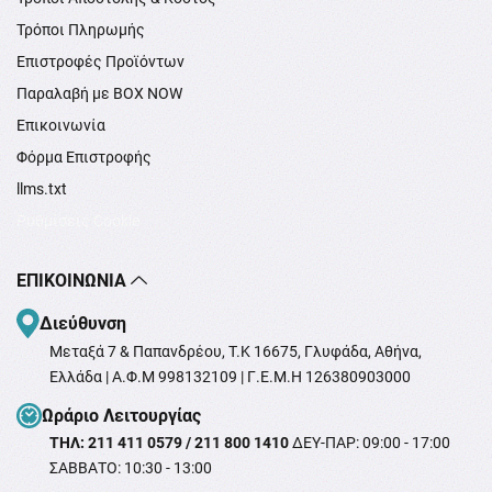
Τρόποι Πληρωμής
Επιστροφές Προϊόντων
Παραλαβή με BOX NOW
Επικοινωνία
Φόρμα Επιστροφής
llms.txt
Ρυθμίσεις Cookie
ΕΠΙΚΟΙΝΩΝΊΑ
Διεύθυνση
Μεταξά 7 & Παπανδρέου, T.K 16675, Γλυφάδα, Αθήνα,
Ελλάδα | Α.Φ.Μ 998132109 | Γ.Ε.Μ.Η 126380903000
Ωράριο Λειτουργίας
ΤΗΛ: 211 411 0579 / 211 800 1410
ΔΕΥ-ΠΑΡ: 09:00 - 17:00
ΣΑΒΒΑΤΟ: 10:30 - 13:00