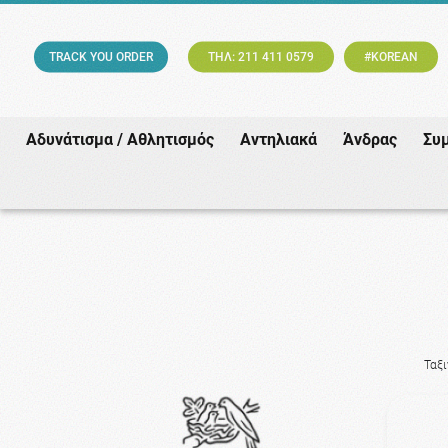
TRACK YOU ORDER
ΤΗΛ: 211 411 0579
#KOREAN
Αδυνάτισμα / Αθλητισμός
Αντηλιακά
Άνδρας
Συ
Ταξ