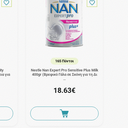
165 Πόντοι
ty
Nestle Nan Expert Pro Sensitive Plus Milk
ια για
400gr (Βρεφικό Γάλα σε Σκόνη για τη Δι
…
18.63€