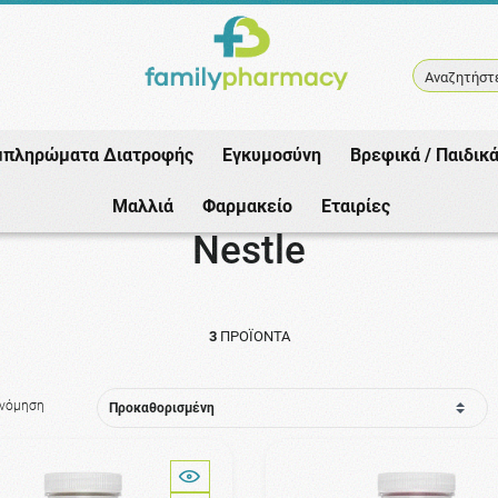
Αναζητήστε
μπληρώματα Διατροφής
Εγκυμοσύνη
Βρεφικά / Παιδικ
Αρχική
/
Εταιρίες
/
Nestle
Μαλλιά
Φαρμακείο
Εταιρίες
Nestle
3
ΠΡΟΪΌΝΤΑ
ινόμηση