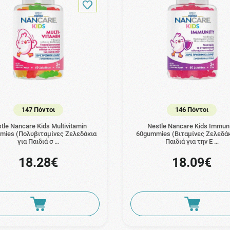
147 Πόντοι
146 Πόντοι
tle Nancare Kids Multivitamin
Nestle Nancare Kids Immuni
mies (Πολυβιταμίνες Ζελεδάκια
60gummies (Βιταμίνες Ζελεδάκ
για Παιδιά σ …
Παιδιά για την Ε …
18.28€
18.09€