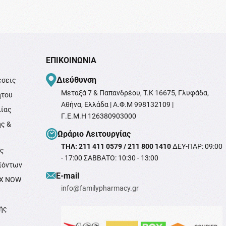
ΕΠΙΚΟΙΝΩΝΊΑ
Διεύθυνση
έσεις
Μεταξά 7 & Παπανδρέου, T.K 16675, Γλυφάδα,
ήτου
Αθήνα, Ελλάδα | Α.Φ.Μ 998132109 |
λίας
Γ.Ε.Μ.Η 126380903000
ής &
Ωράριο Λειτουργίας
ΤΗΛ: 211 411 0579 / 211 800 1410
ΔΕΥ-ΠΑΡ: 09:00
ής
- 17:00 ΣΑΒΒΑΤΟ: 10:30 - 13:00
ϊόντων
Ε-mail
OX NOW
info@familypharmacy.gr
ής