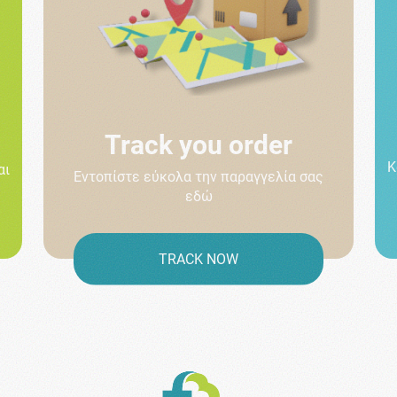
Track you order
Κ
αι
Εντοπίστε εύκολα την παραγγελία σας
εδώ
TRACK NOW