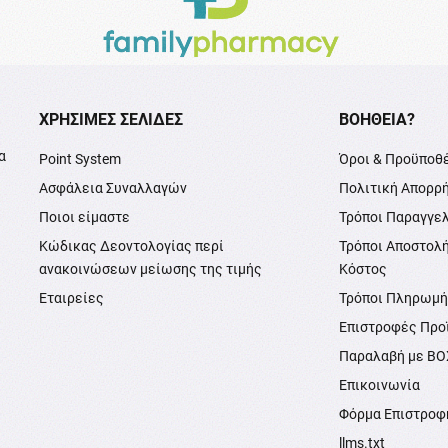
XΡΉΣΙΜΕΣ ΣΕΛΊΔΕΣ
ΒΟΉΘΕΙΑ?
α
Point System
Όροι & Προϋποθ
Ασφάλεια Συναλλαγών
Πολιτική Απορρ
Ποιοι είμαστε
Τρόποι Παραγγε
Κώδικας Δεοντολογίας περί
Τρόποι Αποστολ
ανακοινώσεων μείωσης της τιμής
Κόστος
Εταιρείες
Τρόποι Πληρωμ
Επιστροφές Προ
Παραλαβή με B
Επικοινωνία
Φόρμα Επιστροφ
llms.txt