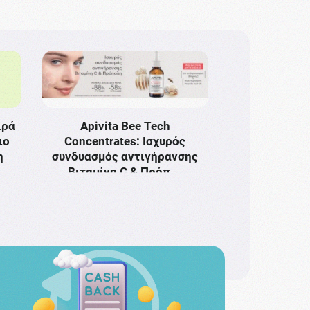
ιρά
Apivita Bee Tech
ιο
Concentrates: Ισχυρός
η
συνδυασμός αντιγήρανσης
Bιταμίνη C & Πρόπ …