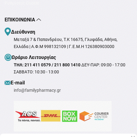
Ρυθμίσεις Cookie
ΕΠΙΚΟΙΝΩΝΊΑ
Διεύθυνση
Μεταξά 7 & Παπανδρέου, T.K 16675, Γλυφάδα, Αθήνα,
Ελλάδα | Α.Φ.Μ 998132109 | Γ.Ε.Μ.Η 126380903000
Ωράριο Λειτουργίας
ΤΗΛ: 211 411 0579 / 211 800 1410
ΔΕΥ-ΠΑΡ: 09:00 - 17:00
ΣΑΒΒΑΤΟ: 10:30 - 13:00
Ε-mail
info@familypharmacy.gr