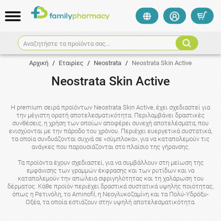
Αναζητήστε τα προϊόντα σας...
Αρχική
/
Εταιρίες
/
Neostrata
/
Neostrata Skin Active
Neostrata Skin Active
Η premium σειρά προϊόντων Neostrata Skin Active, έχει σχεδιαστεί για
την μέγιστη ορατή αποτελεσματικότητα. Περιλαμβάνει δραστικές
συνθέσεις, η χρήση των οποίων αποφέρει συνεχή αποτελέσματα, που
ενισχύονται με την πάροδο του χρόνου. Περιέχει ευεργετικά συστατικά,
τα οποία συνδυάζονται συχνά σε «σύμπλοκα», για να καταπολεμούν τις
ανάγκες που παρουσιάζονται στο πλαίσιο της γήρανσης.
Τα προϊόντα έχουν σχεδιαστεί, για να συμβάλλουν στη μείωση της
εμφάνισης των γραμμών έκφρασης και των ρυτίδων και να
καταπολεμούν την απώλεια σφριγηλότητας και τη χαλάρωση του
δέρματος. Κάθε προϊόν περιέχει δραστικά συστατικά υψηλής ποιότητας,
όπως η Ρετινόλη, το Aminofil, η Νεογλυκοζαμίνη και τα Πολύ-Υδρόξυ-
Οξέα, τα οποία εστιάζουν στην υψηλή αποτελεσματικότητα.