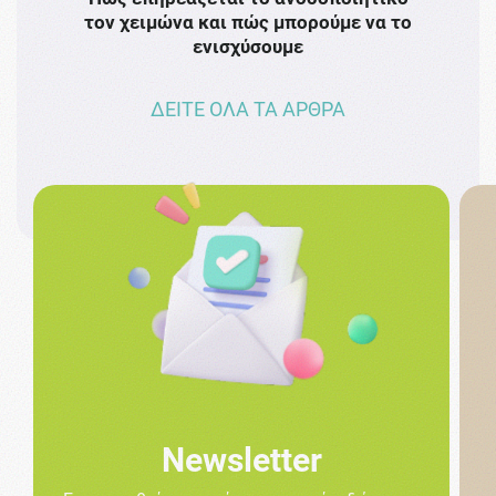
τον χειμώνα και πώς μπορούμε να το
πρω
ενισχύσουμε
ΔΕΙΤΕ ΟΛΑ ΤΑ ΑΡΘΡΑ
Newsletter