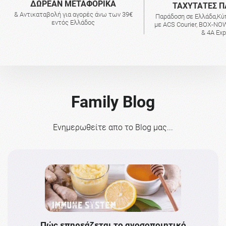
ΔΩΡΕΑΝ ΜΕΤΑΦΟΡΙΚΑ
ΤΑΧΥΤΑΤΕΣ Π
& Αντικαταβολή για αγορές άνω των 39€
Παράδοση σε Ελλάδα,Κύ
εντός Ελλάδος
με ACS Courier, BOX-NOW
& 4A Ex
Family Blog
Ενημερωθείτε απο το Blog μας...
Πώς επηρεάζεται το ανοσοποιητικό
Το 