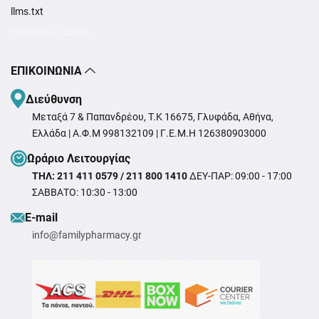
llms.txt
Ρυθμίσεις Cookie
ΕΠΙΚΟΙΝΩΝΊΑ
Διεύθυνση
Μεταξά 7 & Παπανδρέου, T.K 16675, Γλυφάδα, Αθήνα,
Ελλάδα | Α.Φ.Μ 998132109 | Γ.Ε.Μ.Η 126380903000
Ωράριο Λειτουργίας
ΤΗΛ: 211 411 0579 / 211 800 1410
ΔΕΥ-ΠΑΡ: 09:00 - 17:00
ΣΑΒΒΑΤΟ: 10:30 - 13:00
Ε-mail
info@familypharmacy.gr