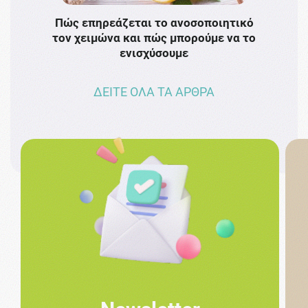
Πώς επηρεάζεται το ανοσοποιητικό
Το 
τον χειμώνα και πώς μπορούμε να το
πρω
ενισχύσουμε
ΔΕΙΤΕ ΟΛΑ ΤΑ ΑΡΘΡΑ