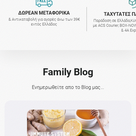
ΔΩΡΕΑΝ ΜΕΤΑΦΟΡΙΚΑ
ΤΑΧΥΤΑΤΕΣ Π
& Αντικαταβολή για αγορές άνω των 39€
Παράδοση σε Ελλάδα,Κύ
εντός Ελλάδος
με ACS Courier, BOX-NOW
& 4A Ex
Family Blog
Ενημερωθείτε απο το Blog μας...