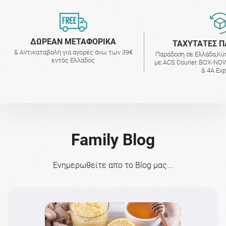
ΔΩΡΕΑΝ ΜΕΤΑΦΟΡΙΚΑ
ΤΑΧΥΤΑΤΕΣ Π
& Αντικαταβολή για αγορές άνω των 39€
Παράδοση σε Ελλάδα,Κύ
εντός Ελλάδος
με ACS Courier, BOX-NOW
& 4A Ex
Family Blog
Ενημερωθείτε απο το Blog μας...