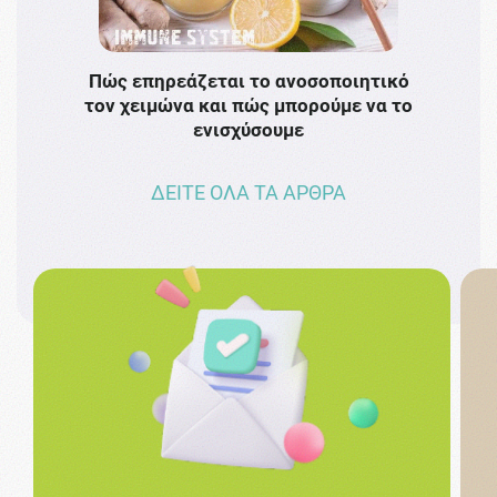
Πώς επηρεάζεται το ανοσοποιητικό
Το 
τον χειμώνα και πώς μπορούμε να το
πρω
ενισχύσουμε
ΔΕΙΤΕ ΟΛΑ ΤΑ ΑΡΘΡΑ