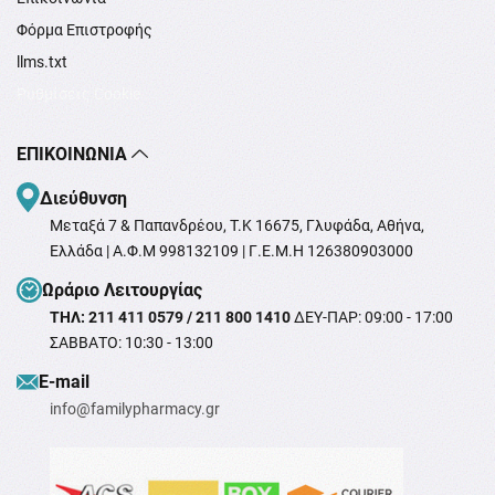
Φόρμα Επιστροφής
llms.txt
Ρυθμίσεις Cookie
ΕΠΙΚΟΙΝΩΝΊΑ
Διεύθυνση
Μεταξά 7 & Παπανδρέου, T.K 16675, Γλυφάδα, Αθήνα,
Ελλάδα | Α.Φ.Μ 998132109 | Γ.Ε.Μ.Η 126380903000
Ωράριο Λειτουργίας
ΤΗΛ: 211 411 0579 / 211 800 1410
ΔΕΥ-ΠΑΡ: 09:00 - 17:00
ΣΑΒΒΑΤΟ: 10:30 - 13:00
Ε-mail
info@familypharmacy.gr