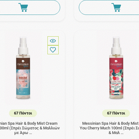
67 Πόντοι
67 Πόντοι
nian Spa Hair & Body Mist Cream
Messinian Spa Hair & Body Mist 
100ml (Σπρέι Σώματος & Μαλλιών
You Cherry Much 100ml (Σπρέι 
με Άρω …
& Μαλ …