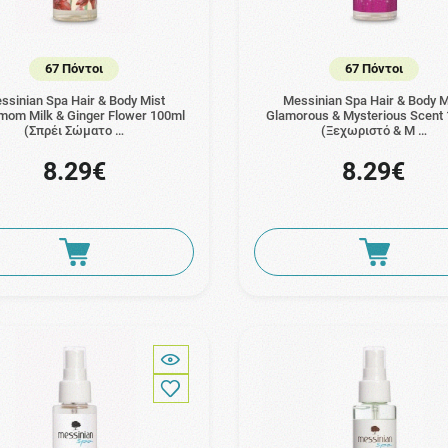
67 Πόντοι
67 Πόντοι
ssinian Spa Hair & Body Mist
Messinian Spa Hair & Body M
mom Milk & Ginger Flower 100ml
Glamorous & Mysterious Scent
(Σπρέι Σώματο …
(Ξεχωριστό & Μ …
8.29€
8.29€