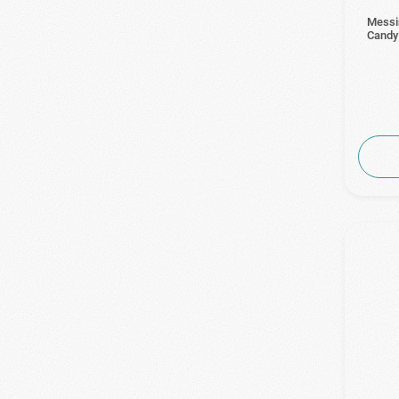
Messin
Candy 