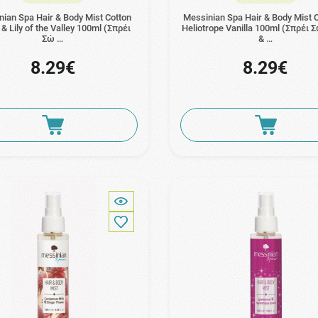
ian Spa Hair & Body Mist Cotton
Messinian Spa Hair & Body Mist 
& Lily of the Valley 100ml (Σπρέι
Heliotrope Vanilla 100ml (Σπρέι
Σώ …
& …
8.29€
8.29€