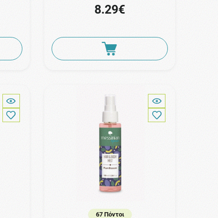
8.29€
67 Πόντοι