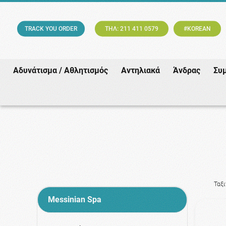
TRACK YOU ORDER
ΤΗΛ: 211 411 0579
#KOREAN
Αδυνάτισμα / Αθλητισμός
Αντηλιακά
Άνδρας
Συ
Ταξ
Messinian Spa