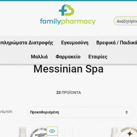
Αναζητήστε
μπληρώματα Διατροφής
Εγκυμοσύνη
Βρεφικά / Παιδικ
Αρχική
/
Εταιρίες
/
Messinian Spa
Μαλλιά
Φαρμακείο
Εταιρίες
Messinian Spa
23
ΠΡΟΪΌΝΤΑ
ινόμηση