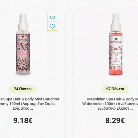
74 Πόντοι
67 Πόντοι
an Spa Hair & Body Mist Daughter
Messinian Spa Hair & Body M
mmy 100ml (Λαμπυρίζον Σπρέι
Watermelon 100ml (Αναζωογον
Σώματος …
Ενυδατικό Ελκυστ …
9.18€
8.29€