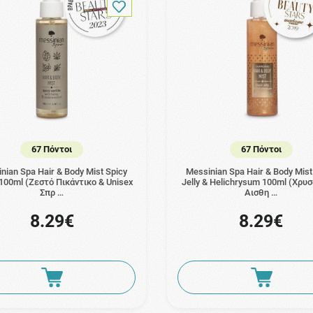
67 Πόντοι
67 Πόντοι
nian Spa Hair & Body Mist Spicy
Messinian Spa Hair & Body Mist
 100ml (Ζεστό Πικάντικο & Unisex
Jelly & Helichrysum 100ml (Χρυ
Σπρ …
Αισθη …
8.29€
8.29€