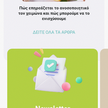
Πώς επηρεάζεται το ανοσοποιητικό
Το 
τον χειμώνα και πώς μπορούμε να το
πρω
ενισχύσουμε
ΔΕΙΤΕ ΟΛΑ ΤΑ ΑΡΘΡΑ