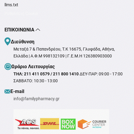
llms.txt
Ρυθμίσεις Cookie
ΕΠΙΚΟΙΝΩΝΊΑ
Διεύθυνση
Μεταξά 7 & Παπανδρέου, T.K 16675, Γλυφάδα, Αθήνα,
Ελλάδα | Α.Φ.Μ 998132109 | Γ.Ε.Μ.Η 126380903000
Ωράριο Λειτουργίας
ΤΗΛ: 211 411 0579 / 211 800 1410
ΔΕΥ-ΠΑΡ: 09:00 - 17:00
ΣΑΒΒΑΤΟ: 10:30 - 13:00
Ε-mail
info@familypharmacy.gr