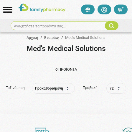
Αναζητήστε τα προϊόντα σας...
Αρχική
/
Εταιρίες
/
Med's Medical Solutions
Med's Medical Solutions
0
ΠΡΟΪΌΝΤΑ
Ταξινόμηση
Προβολή