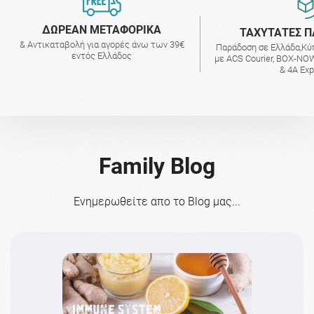
ΔΩΡΕΑΝ ΜΕΤΑΦΟΡΙΚΑ
ΤΑΧΥΤΑΤΕΣ Π
& Αντικαταβολή για αγορές άνω των 39€
Παράδοση σε Ελλάδα,Κύ
εντός Ελλάδος
με ACS Courier, BOX-NOW
& 4A Ex
Family Blog
Ενημερωθείτε απο το Blog μας...