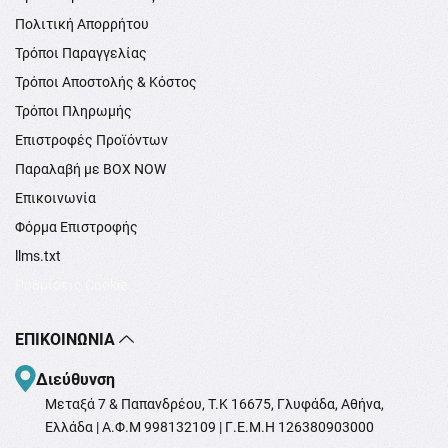
Πολιτική Απορρήτου
Τρόποι Παραγγελίας
Τρόποι Αποστολής & Κόστος
Τρόποι Πληρωμής
Επιστροφές Προϊόντων
Παραλαβή με BOX NOW
Επικοινωνία
Φόρμα Επιστροφής
llms.txt
Ρυθμίσεις Cookie
ΕΠΙΚΟΙΝΩΝΊΑ
Διεύθυνση
Μεταξά 7 & Παπανδρέου, T.K 16675, Γλυφάδα, Αθήνα,
Ελλάδα | Α.Φ.Μ 998132109 | Γ.Ε.Μ.Η 126380903000