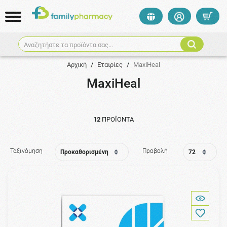
Αναζητήστε τα προϊόντα σας...
Αρχική
/
Εταιρίες
/
MaxiHeal
MaxiHeal
12
ΠΡΟΪΌΝΤΑ
Ταξινόμηση
Προβολή