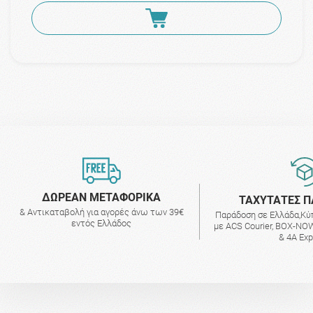
ΔΩΡΕΑΝ ΜΕΤΑΦΟΡΙΚΑ
ΤΑΧΥΤΑΤΕΣ Π
& Αντικαταβολή για αγορές άνω των 39€
Παράδοση σε Ελλάδα,Κύ
εντός Ελλάδος
με ACS Courier, BOX-NOW
& 4A Ex