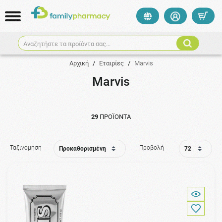
Αναζητήστε τα προϊόντα σας...
Αρχική
/
Εταιρίες
/
Marvis
Marvis
29
ΠΡΟΪΌΝΤΑ
Ταξινόμηση
Προβολή