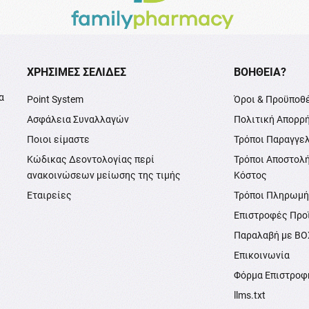
XΡΉΣΙΜΕΣ ΣΕΛΊΔΕΣ
ΒΟΉΘΕΙΑ?
α
Point System
Όροι & Προϋποθ
Ασφάλεια Συναλλαγών
Πολιτική Απορρ
Ποιοι είμαστε
Τρόποι Παραγγε
Κώδικας Δεοντολογίας περί
Τρόποι Αποστολ
ανακοινώσεων μείωσης της τιμής
Κόστος
Εταιρείες
Τρόποι Πληρωμ
Επιστροφές Προ
Παραλαβή με B
Επικοινωνία
Φόρμα Επιστροφ
llms.txt