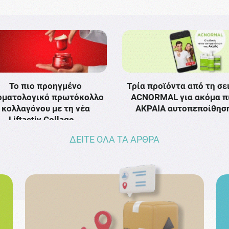
Το πιο προηγμένο
Τρία προϊόντα από τη σε
ρματολογικό πρωτόκολλο
ACNORMAL για ακόμα π
κολλαγόνου με τη νέα
ΑΚΡΑΙΑ αυτοπεποίθησ
Liftactiv Collage …
ΔΕΙΤΕ ΟΛΑ ΤΑ ΑΡΘΡΑ