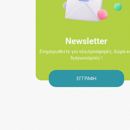
Newsletter
Ενημερωθείτε για νέα,προσφορές, δώρα κ
διαγωνισμούς !
ΕΓΓΡΑΦΗ