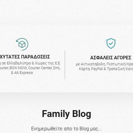
ΧΥΤΑΤΕΣ ΠΑΡΑΔΟΣΕΙΣ
AΣΦΑΛΕΙΣ ΑΓΟΡΕΣ
 σε Ελλάδα,Κύπρο & Χώρες της Ε.Ε
με Αντικαταβολη, Πιστωτική/Χρ
urier, BOX-NOW, Courier Center, DHL
Κάρτα, PayPal & Τραπεζική Κα
& 4A Express
Family Blog
Ενημερωθείτε απο το Blog μας...