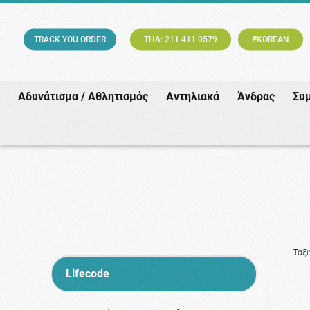
TRACK YOU ORDER
ΤΗΛ: 211 411 0579
#KOREAN
Αδυνάτισμα / Αθλητισμός
Αντηλιακά
Άνδρας
Συ
Ταξ
Lifecode