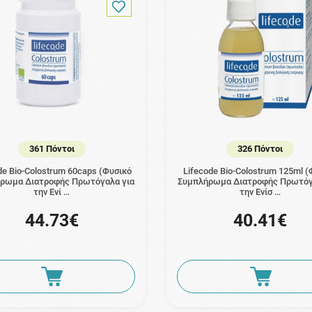
361 Πόντοι
326 Πόντοι
de Bio-Colostrum 60caps (Φυσικό
Lifecode Bio-Colostrum 125ml (
ρωμα Διατροφής Πρωτόγαλα για
Συμπλήρωμα Διατροφής Πρωτόγ
την Ενί …
την Ενίσ …
44.73€
40.41€