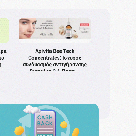
ιρά
Apivita Bee Tech
ιο
Concentrates: Ισχυρός
η
συνδυασμός αντιγήρανσης
Bιταμίνη C & Πρόπ …