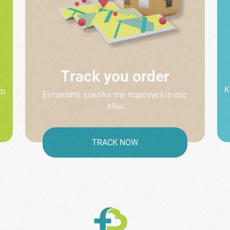
Track you order
Κ
αι
Εντοπίστε εύκολα την παραγγελία σας
εδώ
TRACK NOW