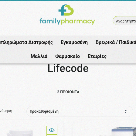
Αναζητήστε
μπληρώματα Διατροφής
Εγκυμοσύνη
Βρεφικά / Παιδικ
Αρχική
/
Εταιρίες
/
Lifecode
Μαλλιά
Φαρμακείο
Εταιρίες
Lifecode
2
ΠΡΟΪΌΝΤΑ
ινόμηση