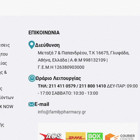
ΕΠΙΚΟΙΝΩΝΊΑ
Διεύθυνση
έσεις
Μεταξά 7 & Παπανδρέου, T.K 16675, Γλυφάδα,
ήτου
Αθήνα, Ελλάδα | Α.Φ.Μ 998132109 |
λίας
Γ.Ε.Μ.Η 126380903000
ής &
Ωράριο Λειτουργίας
ΤΗΛ: 211 411 0579 / 211 800 1410
ΔΕΥ-ΠΑΡ: 09:00
ής
- 17:00 ΣΑΒΒΑΤΟ: 10:30 - 13:00
ϊόντων
Ε-mail
OX NOW
info@familypharmacy.gr
ής