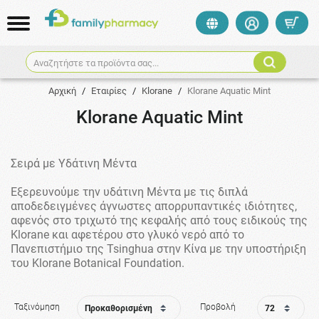
Αναζητήστε τα προϊόντα σας...
Αρχική
/
Εταιρίες
/
Klorane
/
Klorane Aquatic Mint
Klorane Aquatic Mint
Σειρά με Υδάτινη Μέντα
Εξερευνούμε την υδάτινη Μέντα με τις διπλά
αποδεδειγμένες άγνωστες απορρυπαντικές ιδιότητες,
αφενός στο τριχωτό της κεφαλής από τους ειδικούς της
Κlorane και αφετέρου στο γλυκό νερό από το
Πανεπιστήμιο της Tsinghua στην Κίνα με την υποστήριξη
του Klorane Botanical Foundation.
Ταξινόμηση
Προβολή