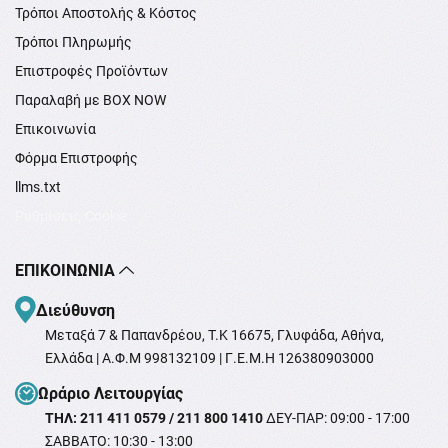
Τρόποι Αποστολής & Κόστος
Τρόποι Πληρωμής
Επιστροφές Προϊόντων
Παραλαβή με BOX NOW
Επικοινωνία
Φόρμα Επιστροφής
llms.txt
Ρυθμίσεις Cookie
ΕΠΙΚΟΙΝΩΝΊΑ
Διεύθυνση
Μεταξά 7 & Παπανδρέου, T.K 16675, Γλυφάδα, Αθήνα,
Ελλάδα | Α.Φ.Μ 998132109 | Γ.Ε.Μ.Η 126380903000
Ωράριο Λειτουργίας
ΤΗΛ: 211 411 0579 / 211 800 1410
ΔΕΥ-ΠΑΡ: 09:00 - 17:00
ΣΑΒΒΑΤΟ: 10:30 - 13:00