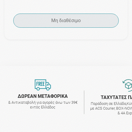
Μη διαθέσιμο
ΔΩΡΕΑΝ ΜΕΤΑΦΟΡΙΚΑ
ΤΑΧΥΤΑΤΕΣ Π
& Αντικαταβολή για αγορές άνω των 39€
Παράδοση σε Ελλάδα,Κύ
εντός Ελλάδος
με ACS Courier, BOX-NOW
& 4A Ex