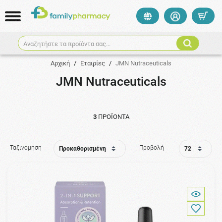
Αναζητήστε τα προϊόντα σας...
Αρχική
/
Εταιρίες
/
JMN Nutraceuticals
JMN Nutraceuticals
3
ΠΡΟΪΌΝΤΑ
Ταξινόμηση
Προβολή