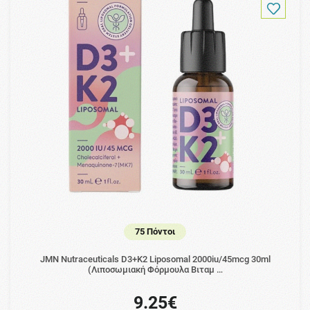
75 Πόντοι
JMN Nutraceuticals D3+K2 Liposomal 2000iu/45mcg 30ml
(Λιποσωμιακή Φόρμουλα Βιταμ …
9.25€