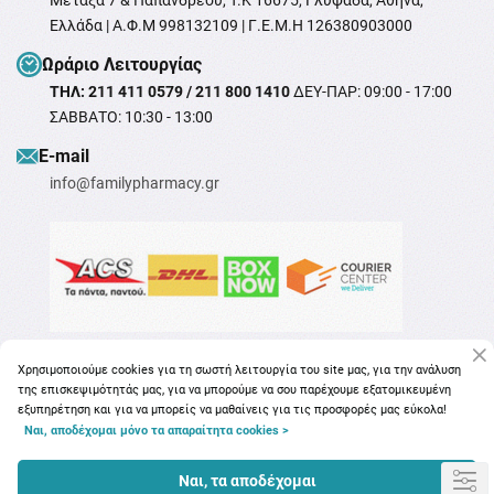
Μεταξά 7 & Παπανδρέου, T.K 16675, Γλυφάδα, Αθήνα,
Ελλάδα | Α.Φ.Μ 998132109 | Γ.Ε.Μ.Η 126380903000
Ωράριο Λειτουργίας
ΤΗΛ: 211 411 0579 / 211 800 1410
ΔΕΥ-ΠΑΡ: 09:00 - 17:00
ΣΑΒΒΑΤΟ: 10:30 - 13:00
Ε-mail
info@familypharmacy.gr
Χρησιμοποιούμε cookies για τη σωστή λειτουργία του site μας, για την ανάλυση
της επισκεψιμότητάς μας, για να μπορούμε να σου παρέχουμε εξατομικευμένη
εξυπηρέτηση και για να μπορείς να μαθαίνεις για τις προσφορές μας εύκολα!
Ναι, αποδέχομαι μόνο τα απαραίτητα cookies >
Copyright © 2026
familypharmacy.gr
Ναι, τα αποδέχομαι