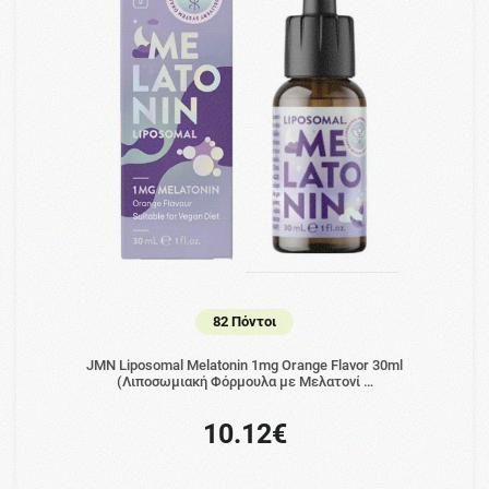
82 Πόντοι
JMN Liposomal Melatonin 1mg Orange Flavor 30ml
(Λιποσωμιακή Φόρμουλα με Μελατονί …
10.12€