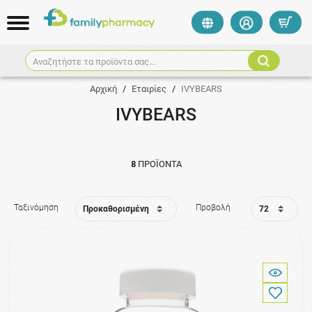
Αναζητήστε τα προϊόντα σας...
Αρχική
/
Εταιρίες
/
IVYBEARS
IVYBEARS
8
ΠΡΟΪΌΝΤΑ
Ταξινόμηση
Προβολή