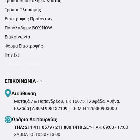
Τρόποι Αποστολής & Κόστος
Τρόποι Πληρωμής
Επιστροφές Προϊόντων
Παραλαβή με BOX NOW
Επικοινωνία
Φόρμα Επιστροφής
llms.txt
Ρυθμίσεις Cookie
ΕΠΙΚΟΙΝΩΝΊΑ
Διεύθυνση
Μεταξά 7 & Παπανδρέου, T.K 16675, Γλυφάδα, Αθήνα,
Ελλάδα | Α.Φ.Μ 998132109 | Γ.Ε.Μ.Η 126380903000
Ωράριο Λειτουργίας
ΤΗΛ: 211 411 0579 / 211 800 1410
ΔΕΥ-ΠΑΡ: 09:00 - 17:00
ΣΑΒΒΑΤΟ: 10:30 - 13:00