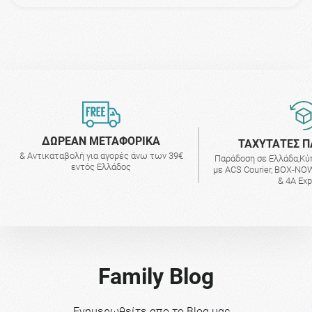
ΔΩΡΕΑΝ ΜΕΤΑΦΟΡΙΚΑ
ΤΑΧΥΤΑΤΕΣ Π
& Αντικαταβολή για αγορές άνω των 39€
Παράδοση σε Ελλάδα,Κύ
εντός Ελλάδος
με ACS Courier, BOX-NOW
& 4A Ex
Family Blog
Ενημερωθείτε απο το Blog μας...