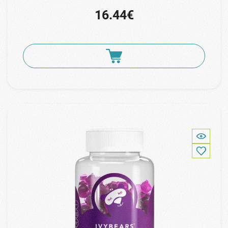
16.44€