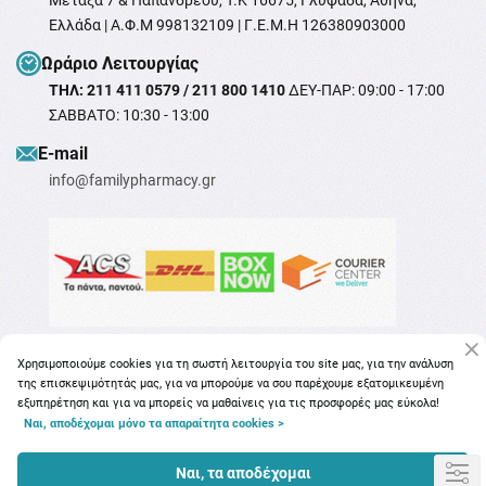
Μεταξά 7 & Παπανδρέου, T.K 16675, Γλυφάδα, Αθήνα,
Ελλάδα | Α.Φ.Μ 998132109 | Γ.Ε.Μ.Η 126380903000
Ωράριο Λειτουργίας
ΤΗΛ: 211 411 0579 / 211 800 1410
ΔΕΥ-ΠΑΡ: 09:00 - 17:00
ΣΑΒΒΑΤΟ: 10:30 - 13:00
Ε-mail
info@familypharmacy.gr
Χρησιμοποιούμε cookies για τη σωστή λειτουργία του site μας, για την ανάλυση
της επισκεψιμότητάς μας, για να μπορούμε να σου παρέχουμε εξατομικευμένη
εξυπηρέτηση και για να μπορείς να μαθαίνεις για τις προσφορές μας εύκολα!
Ναι, αποδέχομαι μόνο τα απαραίτητα cookies >
Copyright © 2026
familypharmacy.gr
Ναι, τα αποδέχομαι