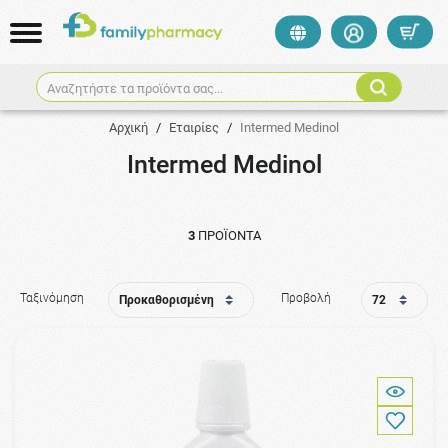
Αναζητήστε τα προϊόντα σας...
Αρχική
/
Εταιρίες
/
Intermed Medinol
Intermed Medinol
3
ΠΡΟΪΌΝΤΑ
Ταξινόμηση
Προβολή