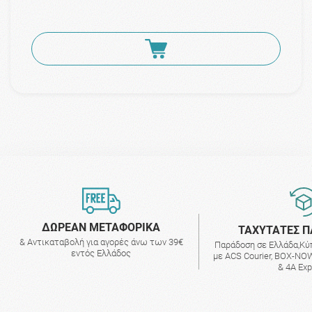
ΔΩΡΕΑΝ ΜΕΤΑΦΟΡΙΚΑ
ΤΑΧΥΤΑΤΕΣ Π
& Αντικαταβολή για αγορές άνω των 39€
Παράδοση σε Ελλάδα,Κύ
εντός Ελλάδος
με ACS Courier, BOX-NOW
& 4A Ex