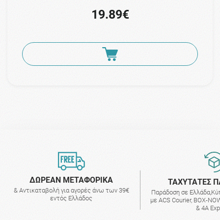
19.89€
ΔΩΡΕΑΝ ΜΕΤΑΦΟΡΙΚΑ
ΤΑΧΥΤΑΤΕΣ Π
& Αντικαταβολή για αγορές άνω των 39€
Παράδοση σε Ελλάδα,Κύ
εντός Ελλάδος
με ACS Courier, BOX-NOW
& 4A Ex