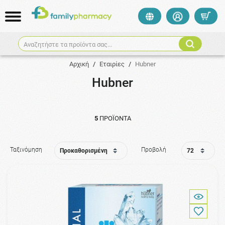
Αναζητήστε τα προϊόντα σας...
Αρχική
/
Εταιρίες
/
Hubner
Hubner
5
ΠΡΟΪΌΝΤΑ
Ταξινόμηση
Προβολή