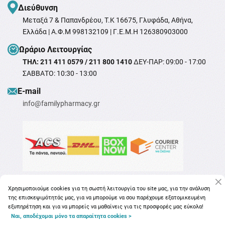
Διεύθυνση
Μεταξά 7 & Παπανδρέου, T.K 16675, Γλυφάδα, Αθήνα,
Ελλάδα | Α.Φ.Μ 998132109 | Γ.Ε.Μ.Η 126380903000
Ωράριο Λειτουργίας
ΤΗΛ: 211 411 0579 / 211 800 1410
ΔΕΥ-ΠΑΡ: 09:00 - 17:00
ΣΑΒΒΑΤΟ: 10:30 - 13:00
Ε-mail
info@familypharmacy.gr
Χρησιμοποιούμε cookies για τη σωστή λειτουργία του site μας, για την ανάλυση
της επισκεψιμότητάς μας, για να μπορούμε να σου παρέχουμε εξατομικευμένη
εξυπηρέτηση και για να μπορείς να μαθαίνεις για τις προσφορές μας εύκολα!
Ναι, αποδέχομαι μόνο τα απαραίτητα cookies >
Copyright © 2026
familypharmacy.gr